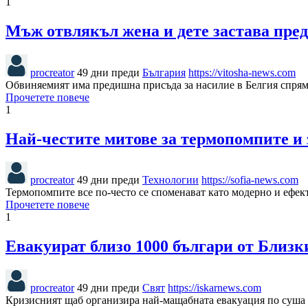
1
Мъж отвлякъл жена и дете застава пред
procreator
49 дни преди
България
https://vitosha-news.com
Обвиняемият има предишна присъда за насилие в Белгия спря
Прочетете повече
1
Най-честите митове за термопомпите и 
procreator
49 дни преди
Технологии
https://sofia-news.com
Термопомпите все по-често се споменават като модерно и ефект
Прочетете повече
1
Евакуират близо 1000 българи от Близк
procreator
49 дни преди
Свят
https://iskarnews.com
Кризисният щаб организира най-мащабната евакуация по суша