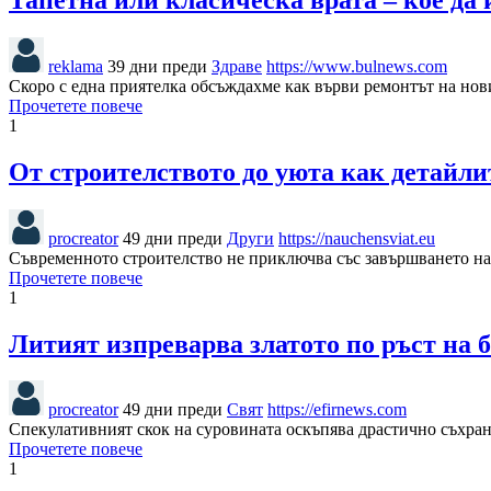
reklama
39 дни преди
Здраве
https://www.bulnews.com
Скоро с една приятелка обсъждахме как върви ремонтът на нов
Прочетете повече
1
От строителството до уюта как детайл
procreator
49 дни преди
Други
https://nauchensviat.eu
Съвременното строителство не приключва със завършването на 
Прочетете повече
1
Литият изпреварва златото по ръст на 
procreator
49 дни преди
Свят
https://efirnews.com
Спекулативният скок на суровината оскъпява драстично съхране
Прочетете повече
1