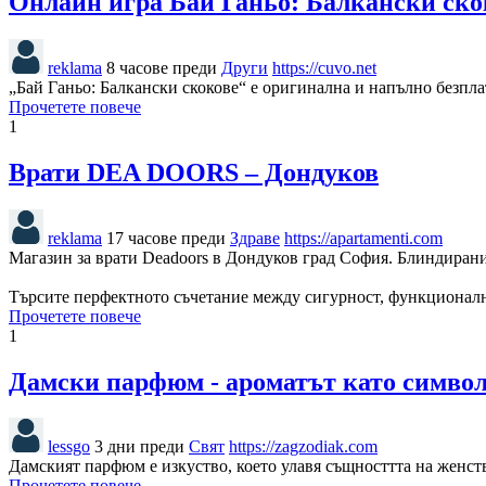
Онлайн игра Бай Ганьо: Балкански ско
reklama
8 часове преди
Други
https://cuvo.net
„Бай Ганьо: Балкански скокове“ е оригинална и напълно безпла
Прочетете повече
1
Врати DEA DOORS – Дондуков
reklama
17 часове преди
Здраве
https://apartamenti.com
Магазин за врати Deadoors в Дондуков град София. Блиндирани
Търсите перфектното съчетание между сигурност, функционал
Прочетете повече
1
Дамски парфюм - ароматът като символ
lessgo
3 дни преди
Свят
https://zagzodiak.com
Дамският парфюм е изкуство, което улавя същносттта на женст
Прочетете повече