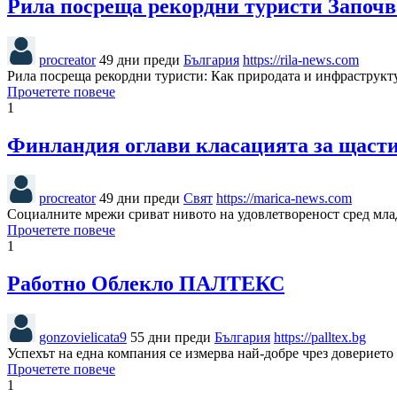
Рила посреща рекордни туристи Започв
procreator
49 дни преди
България
https://rila-news.com
Рила посреща рекордни туристи: Как природата и инфраструкт
Прочетете повече
1
Финландия оглави класацията за щасти
procreator
49 дни преди
Свят
https://marica-news.com
Социалните мрежи сриват нивото на удовлетвореност сред млад
Прочетете повече
1
Работно Облекло ПАЛТЕКС
gonzovielicata9
55 дни преди
България
https://palltex.bg
Успехът на една компания се измерва най-добре чрез довериет
Прочетете повече
1