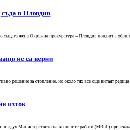
 съда в Пловдив
мо същата жена Окръжна прокуратура – Пловдив повдигна обвин
защо не са верни
ивно решение за отопление, но около тях все още витаят редица 
ия изток
 и въздух Министерството на външните работи (МВнР) провежда