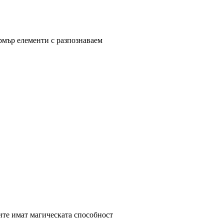
ормър елементи с разпознаваем
ите имат магическата способност