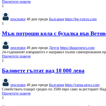
Прочетете повече
1
procreator
49 дни преди
България
https://bg-voices.com
1
Мъж потроши кола с бухалка във Ветов
procreator
49 дни преди
Други
https://dunavnews.com
24-годишният извършител е направил пълни самопризнания пр
Прочетете повече
1
Баловете гълтат над 10 000 лева
procreator
49 дни преди
България
https://varna-news.com
Семействата плащат средно по 3500 евро само за ресторант Над 
Прочетете повече
1