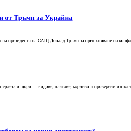
я от Тръмп за Украйна
а на президента на САЩ Доналд Тръмп за прекратяване на конфл
 пердета и щори — видове, платове, корнизи и проверени изпълн
 изберем за новия апартамент?