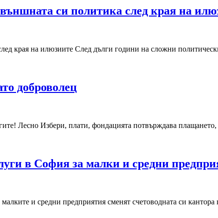
външната си политика след края на илю
след края на илюзиите След дълги години на сложни политичес
то доброволец
угите! Лесно Избери, плати, фондацията потвърждава плащането
луги в София за малки и средни предпр
от малките и средни предприятия сменят счетоводната си кантора