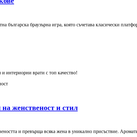
кове
тна българска браузърна игра, която съчетава класически платф
 и интериорни врати с топ качество!
ност
 на женственост и стил
веността и превърща всяка жена в уникално присъствие. Аромат