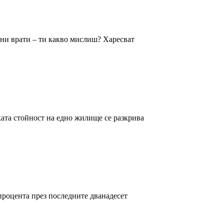
тни врати – ти какво мислиш? Харесват
ата стойност на едно жилище се разкрива
процента през последните дванадесет