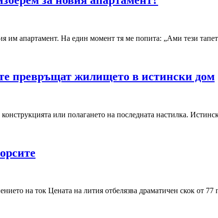
ия им апартамент. На един момент тя ме попита: „Ами тези тапе
ите превръщат жилището в истински дом
конструкцията или полагането на последната настилка. Истинск
борсите
нието на ток Цената на лития отбелязва драматичен скок от 77 