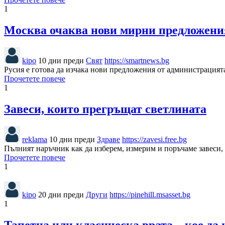
1
Москва очаква нови мирни предложени
kipo
10 дни преди
Свят
https://smartnews.bg
Русия е готова да изчака нови предложения от администрацият
Прочетете повече
1
Завеси, които прегръщат светлината
reklama
10 дни преди
Здраве
https://zavesi.free.bg
Пълният наръчник как да изберем, измерим и поръчаме завеси,
Прочетете повече
1
kipo
20 дни преди
Други
https://pinehill.msasset.bg
1
Тапетна или класическа врата – кое да