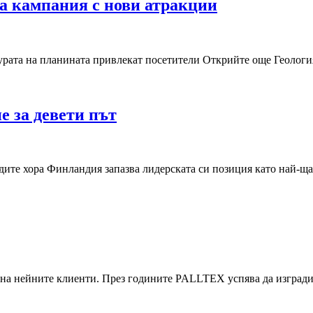
а кампания с нови атракции
урата на планината привлекат посетители Открийте още Геологи
е за девети път
ите хора Финландия запазва лидерската си позиция като най-щас
о на нейните клиенти. През годините PALLTEX успява да изград