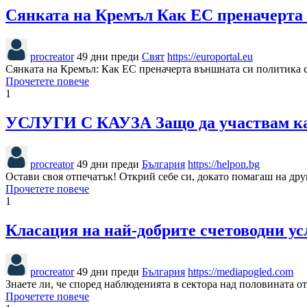
Сянката на Кремъл Как ЕС преначерта 
procreator
49 дни преди
Свят
https://europortal.eu
Сянката на Кремъл: Как ЕС преначерта външната си политика 
Прочетете повече
1
УСЛУГИ С КАУЗА Защо да участвам ка
procreator
49 дни преди
България
https://helpon.bg
Остави своя отпечатък! Открий себе си, докато помагаш на др
Прочетете повече
1
Класация на най-добрите счетоводни ус
procreator
49 дни преди
България
https://mediapogled.com
Знаете ли, че според наблюденията в сектора над половината 
Прочетете повече