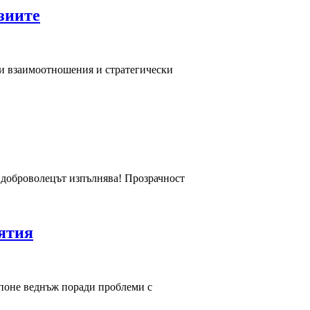
зиите
ки взаимоотношения и стратегически
, доброволецът изпълнява! Прозрачност
иятия
 поне веднъж поради проблеми с