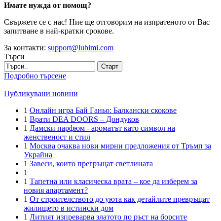
Имате нужда от помощ?
Свържете се с нас! Ние ще отговорим на изпратеното от Вас
запитване в най-кратки срокове.
За контакти:
support@lubimi.com
Търси
Старт
Подробно търсене
Публикувани новини
1
Онлайн игра Бай Ганьо: Балкански скокове
1
Врати DEA DOORS – Дондуков
1
Дамски парфюм - ароматът като символ на
женственост и стил
1
Москва очаква нови мирни предложения от Тръмп за
Украйна
1
Завеси, които прегръщат светлината
1
1
Тапетна или класическа врата – кое да изберем за
новия апартамент?
1
От строителството до уюта как детайлите превръщат
жилището в истински дом
1
Литият изпреварва златото по ръст на борсите