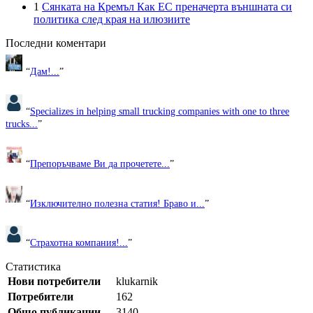
1
Сянката на Кремъл Как ЕС преначерта външната си
политика след края на илюзиите
Последни коментари
“
Дам!...
”
“
Specializes in helping small trucking companies with one to three
trucks...
”
“
Препоръчваме Ви да прочетете...
”
“
Изключително полезна статия! Браво и...
”
“
Страхотна компания!...
”
Статистика
Нови потребители
klukarnik
Потребители
162
Общо публикации
3140