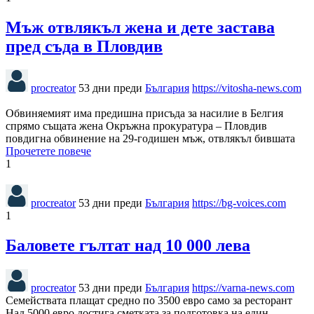
Мъж отвлякъл жена и дете застава
пред съда в Пловдив
procreator
53 дни преди
България
https://vitosha-news.com
Обвиняемият има предишна присъда за насилие в Белгия
спрямо същата жена Окръжна прокуратура – Пловдив
повдигна обвинение на 29-годишен мъж, отвлякъл бившата
Прочетете повече
1
procreator
53 дни преди
България
https://bg-voices.com
1
Баловете гълтат над 10 000 лева
procreator
53 дни преди
България
https://varna-news.com
Семействата плащат средно по 3500 евро само за ресторант
Над 5000 евро достига сметката за подготовка на един