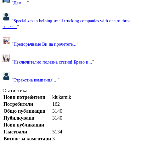
“
Дам!...
”
“
Specializes in helping small trucking companies with one to three
trucks...
”
“
Препоръчваме Ви да прочетете...
”
“
Изключително полезна статия! Браво и...
”
“
Страхотна компания!...
”
Статистика
Нови потребители
klukarnik
Потребители
162
Общо публикации
3140
Пубилкувани
3140
Нови публикации
Гласували
5134
Вотове за коментари
3