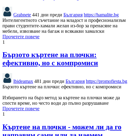
Grabnete
441 дни преди
България
https://hamalite.bg
Интелигентното съчетание на младост и професионализъм
прави студентите-хамали желан из-бор за пренасяне на
мебели, извозване на багаж и всякакви хамалски
Прочетете повече
1
Бързото къртене на плочки:
ефективно, но с компромиси
lbideamax
481 дни преди
България
https://promofiesta.bg
Бързото къртене на плочки: ефективно, но с компромиси
Избирането на бърз метод за къртене на плочки може да
спести време, но често води до пълно разрушаване
Прочетете повече
1
Къртене на плочки - можем ли да го
направим сами или да наемем