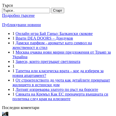
Търси
Старт
Подробно търсене
Публикувани новини
1
Онлайн игра Бай Ганьо: Балкански скокове
1
Врати DEA DOORS – Дондуков
1
Дамски парфюм - ароматът като символ на
женственост и стил
1
Москва очаква нови мирни предложения от Тръмп за
Украйна
1
Завеси, които прегръщат светлината
1
1
Тапетна или класическа врата – кое да изберем за
новия апартамент?
1
От строителството до уюта как детайлите превръщат
жилището в истински дом
1
Литият изпреварва златото по ръст на борсите
1
Сянката на Кремъл Как ЕС преначерта външната си
политика след края на илюзиите
Последни коментари