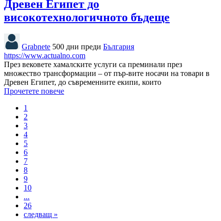
Древен Египет до
високотехнологичното бъдеще
Grabnete
500 дни преди
България
https://www.actualno.com
През вековете хамалските услуги са преминали през
множество трансформации – от пър-вите носачи на товари в
Древен Египет, до съвременните екипи, които
Прочетете повече
1
2
3
4
5
6
7
8
9
10
...
26
следващ »