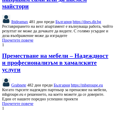
майстори
lbideamax
481 дни преди
България
https://dnes.dir.bg
Реставрирането на вехт апартамент е вълнуваща работа, чийто
резултат не може да дочакате да видите. С голямо усърдие и
доза въображение може да изградите
Прочетете повече
1
Преместване на мебели – Надеждност
и професионализъм в хамалските
услуги
Grabnete
482 дни преди
България
https://mhgroupe.eu
Когато търсите надежден партньор за пренасяне на мебели,
mhgroupe.eu е решението, на което можете да се доверите.
Един от нашите поредно успешни проекти
Прочетете повече
1