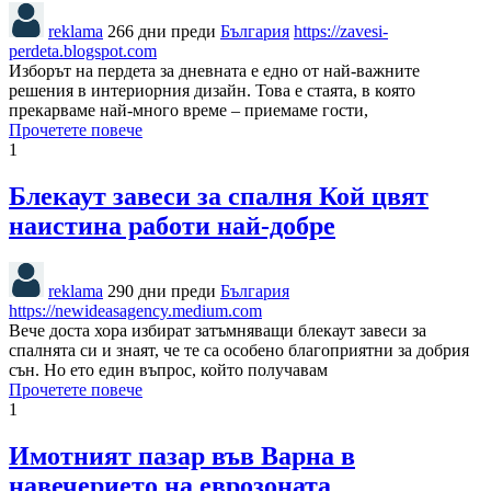
reklama
266 дни преди
България
https://zavesi-
perdeta.blogspot.com
Изборът на пердета за дневната е едно от най-важните
решения в интериорния дизайн. Това е стаята, в която
прекарваме най-много време – приемаме гости,
Прочетете повече
1
Блекаут завеси за спалня Кой цвят
наистина работи най-добре
reklama
290 дни преди
България
https://newideasagency.medium.com
Вече доста хора избират затъмняващи блекаут завеси за
спалнята си и знаят, че те са особено благоприятни за добрия
сън. Но ето един въпрос, който получавам
Прочетете повече
1
Имотният пазар във Варна в
навечерието на еврозоната