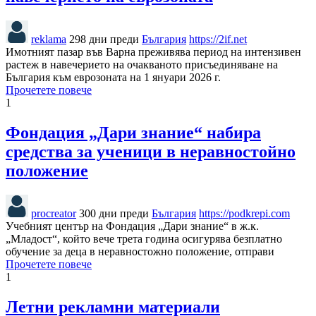
reklama
298 дни преди
България
https://2if.net
Имотният пазар във Варна преживява период на интензивен
растеж в навечерието на очакваното присъединяване на
България към еврозоната на 1 януари 2026 г.
Прочетете повече
1
Фондация „Дари знание“ набира
средства за ученици в неравностойно
положение
procreator
300 дни преди
България
https://podkrepi.com
Учебният център на Фондация „Дари знание“ в ж.к.
„Младост“, който вече трета година осигурява безплатно
обучение за деца в неравностожно положение, отправи
Прочетете повече
1
Летни рекламни материали