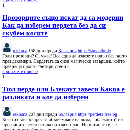
1
Прозорците също искат да са модерни
Как да изберем пердета без да си
скубем косите
reklama
158 дни преди
България
https://stuv.othr.de
Голи прозорци? О, ужас! Все едно да излезете навън без палто
през декември. Пердетата са онзи магически завършек, който
превръща просто “четири стени с
Прочетете повече
1
Тюл перде или Блекаут завеси Каква е
разликата и кое да изберем
reklama
207 дни преди
България
https://perdeta.free.bg
Когато става въпрос за обзавеждане на дома, "облеклото" на
прозорците често остава на заден план. Но истината е, че
правилният избор между тюл пердета