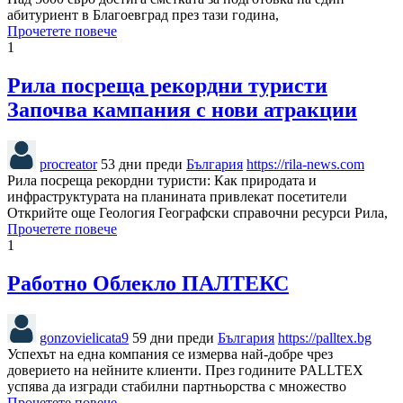
абитуриент в Благоевград през тази година,
Прочетете повече
1
Рила посреща рекордни туристи
Започва кампания с нови атракции
procreator
53 дни преди
България
https://rila-news.com
Рила посреща рекордни туристи: Как природата и
инфраструктурата на планината привлекат посетители
Открийте още Геология Географски справочни ресурси Рила,
Прочетете повече
1
Работно Облекло ПАЛТЕКС
gonzovielicata9
59 дни преди
България
https://palltex.bg
Успехът на една компания се измерва най-добре чрез
доверието на нейните клиенти. През годините PALLTEX
успява да изгради стабилни партньорства с множество
Прочетете повече