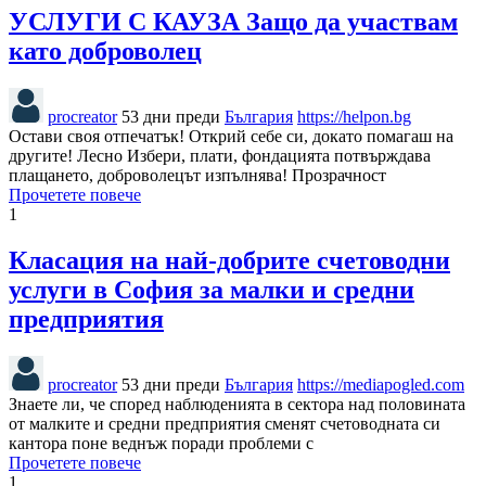
УСЛУГИ С КАУЗА Защо да участвам
като доброволец
procreator
53 дни преди
България
https://helpon.bg
Остави своя отпечатък! Открий себе си, докато помагаш на
другите! Лесно Избери, плати, фондацията потвърждава
плащането, доброволецът изпълнява! Прозрачност
Прочетете повече
1
Класация на най-добрите счетоводни
услуги в София за малки и средни
предприятия
procreator
53 дни преди
България
https://mediapogled.com
Знаете ли, че според наблюденията в сектора над половината
от малките и средни предприятия сменят счетоводната си
кантора поне веднъж поради проблеми с
Прочетете повече
1