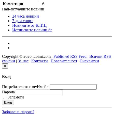
Коментари
6
Най-актуалните новини
24 часа новини
7 дни спорт
Новините от БЛИЦ
Истинските новини бг
Copyright © 2026 lubimi.com |
Published RSS Feed
|
Всички RSS
емисии
|
За нас
|
Контакти
|
Поверителност
|
Бисквитки
×
Вход
Потребителско име/Имейл
Парола
Запамети
Забравена парола?