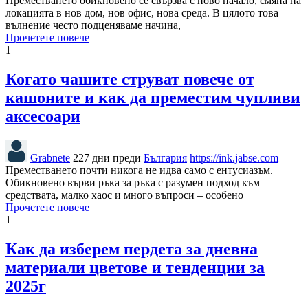
Преместването обикновено се свързва с ново начало, смяна на
локацията в нов дом, нов офис, нова среда. В цялото това
вълнение често подценяваме начина,
Прочетете повече
1
Когато чашите струват повече от
кашоните и как да преместим чупливи
аксесоари
Grabnete
227 дни преди
България
https://ink.jabse.com
Преместването почти никога не идва само с ентусиазъм.
Обикновено върви ръка за ръка с разумен подход към
средствата, малко хаос и много въпроси – особено
Прочетете повече
1
Как да изберем пердета за дневна
материали цветове и тенденции за
2025г