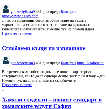
gonzovielicata9
431 дни преди
България
https://www.n1adv.com
Лятото е идеалният сезон за обновяване на вашата
маркетингова стратегия и за засилване на връзката с
клиентите и служителите. Именно тук на помощ идват
Прочетете повече
1
Сглобяеми къщи на изплащане
gonzovielicata9
431 дни преди
България
https://vitalbox.eu
В стремежа към собствен дом, все повече хора търсят
алтернативи, които да са едновременно достъпни и надеждни.
Именно тук на сцената излизат сглобяемите
Прочетете повече
1
Хамали студенти – новият стандарт в
хамалските услуги София