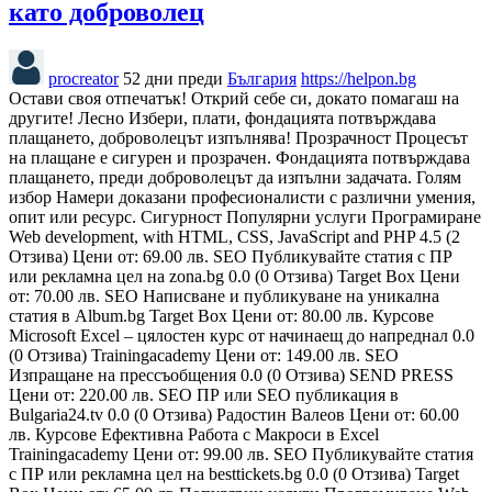
като доброволец
procreator
52 дни преди
България
https://helpon.bg
Остави своя отпечатък! Открий себе си, докато помагаш на
другите! Лесно Избери, плати, фондацията потвърждава
плащането, доброволецът изпълнява! Прозрачност Процесът
на плащане е сигурен и прозрачен. Фондацията потвърждава
плащането, преди доброволецът да изпълни задачата. Голям
избор Намери доказани професионалисти с различни умения,
опит или ресурс. Сигурност Популярни услуги Програмиране
Web development, with HTML, CSS, JavaScript and PHP 4.5 (2
Отзива) Цени от: 69.00 лв. SEO Публикувайте статия с ПР
или рекламна цел на zona.bg 0.0 (0 Отзива) Target Box Цени
от: 70.00 лв. SEO Написване и публикуване на уникална
статия в Album.bg Target Box Цени от: 80.00 лв. Курсове
Microsoft Excel – цялостен курс от начинаещ до напреднал 0.0
(0 Отзива) Trainingacademy Цени от: 149.00 лв. SEO
Изпращане на прессъобщения 0.0 (0 Отзива) SEND PRESS
Цени от: 220.00 лв. SEO ПР или SEO публикация в
Bulgaria24.tv 0.0 (0 Отзива) Радостин Валеов Цени от: 60.00
лв. Курсове Ефективна Работа с Макроси в Excel
Trainingacademy Цени от: 99.00 лв. SEO Публикувайте статия
с ПР или рекламна цел на besttickets.bg 0.0 (0 Отзива) Target