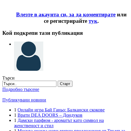
Влезте в акаунта си, за да коментирате
или
се регистрирайте
тук
.
Кой подкрепи тази публикация
Търси
Старт
Подробно търсене
Публикувани новини
1
Онлайн игра Бай Ганьо: Балкански скокове
1
Врати DEA DOORS – Дондуков
1
Дамски парфюм - ароматът като символ на
женственост и стил
1
Москва очаква нови мирни предложения от Тръмп за