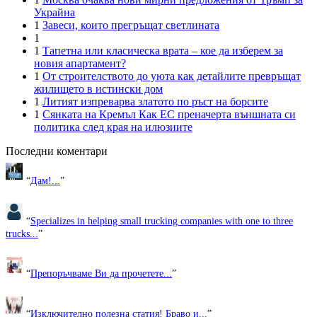
Украйна
1
Завеси, които прегръщат светлината
1
1
Тапетна или класическа врата – кое да изберем за
новия апартамент?
1
От строителството до уюта как детайлите превръщат
жилището в истински дом
1
Литият изпреварва златото по ръст на борсите
1
Сянката на Кремъл Как ЕС преначерта външната си
политика след края на илюзиите
Последни коментари
“
Дам!...
”
“
Specializes in helping small trucking companies with one to three
trucks...
”
“
Препоръчваме Ви да прочетете...
”
“
Изключително полезна статия! Браво и...
”