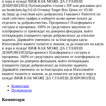
и хора в нужда! ВИЖ КАК МОЖЕ ДА СТАНЕШ
ДОБРОВОЛЕЦ Публикувайте статия с ПР или рекламна цел
на besttickets.bg 0.0 (0 Отзива) Target Box Цени от: 65.00
лв.Защо да участвам като доброволец Гъвкавост Работете по
свой собствен график и изберете колко време искате да
отделите за доброволчество. Прозрачност Платформата е
сигурна и прозрачна. 100% от средставата закупени от
платформата се превеждат на доверена фондация, която
потвърждава плащането преди доброволецът да изпълни
задачата. Дарявайте уменията си за благородна кауза
Използвайте вашите таланти и знания, за да помагате на каузи
и хора в нужда! ВИЖ КАК МОЖЕ ДА СТАНЕШ
ДОБРОВОЛЕЦПрозрачност Платформата е сигурна и
прозрачна. 100% от средставата закупени от платформата се
превеждат на доверена фондация, която потвърждава
плащането преди доброволецът да изпълни задачата.
Дарявайте уменията си за благородна кауза Използвайте
вашите таланти и знания, за да помагате на каузи и хора в
нужда! ВИЖ КАК МОЖЕ ДА СТАНЕШ ДОБРОВОЛЕЦ
Коментари
Подкрепили
Коментари