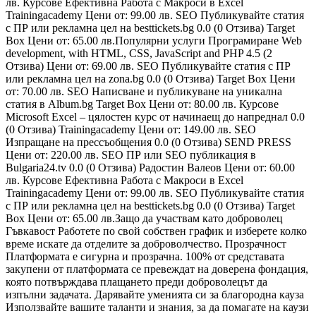
лв. Курсове Ефективна Работа с Макроси в Excel
Trainingacademy Цени от: 99.00 лв. SEO Публикувайте статия
с ПР или рекламна цел на besttickets.bg 0.0 (0 Отзива) Target
Box Цени от: 65.00 лв.Популярни услуги Програмиране Web
development, with HTML, CSS, JavaScript and PHP 4.5 (2
Отзива) Цени от: 69.00 лв. SEO Публикувайте статия с ПР
или рекламна цел на zona.bg 0.0 (0 Отзива) Target Box Цени
от: 70.00 лв. SEO Написване и публикуване на уникална
статия в Album.bg Target Box Цени от: 80.00 лв. Курсове
Microsoft Excel – цялостен курс от начинаещ до напреднал 0.0
(0 Отзива) Trainingacademy Цени от: 149.00 лв. SEO
Изпращане на прессъобщения 0.0 (0 Отзива) SEND PRESS
Цени от: 220.00 лв. SEO ПР или SEO публикация в
Bulgaria24.tv 0.0 (0 Отзива) Радостин Валеов Цени от: 60.00
лв. Курсове Ефективна Работа с Макроси в Excel
Trainingacademy Цени от: 99.00 лв. SEO Публикувайте статия
с ПР или рекламна цел на besttickets.bg 0.0 (0 Отзива) Target
Box Цени от: 65.00 лв.Защо да участвам като доброволец
Гъвкавост Работете по свой собствен график и изберете колко
време искате да отделите за доброволчество. Прозрачност
Платформата е сигурна и прозрачна. 100% от средставата
закупени от платформата се превеждат на доверена фондация,
която потвърждава плащането преди доброволецът да
изпълни задачата. Дарявайте уменията си за благородна кауза
Използвайте вашите таланти и знания, за да помагате на каузи