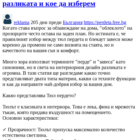
разликата и кое да изберем
reklama
205 дни преди
България
https://perdeta.free.bg
Когато става въпрос за обзавеждане на дома, "облеклото" на
прозорците често остава на заден план. Но истината е, че
правилният избор между тюл пердета и блекаут завеси може
коренно да промени не само визията на стаята, но и
качеството на вашия сън и комфорт.
Много хора използват термините "перде" и "завеса" като
синоними, но в света на интериорния дизайн разликата е
огромна. В тази статия ще разгледаме какво точно
представляват двата типа материи, какви са техните функции
и как да направите най-добрия избор за вашия дом.
Какво представлява Тюл пердето?
Тюлът е класиката в интериора. Това е лека, фина и мрежеста
тъкан, която придава въздушност на помещението.
Основни характеристики:
✓ Прозрачност: Тюлът пропуска максимално количество
естествена светлина.