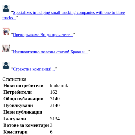
“
Specializes in helping small trucking companies with one to three
trucks...
”
“
Препоръчваме Ви да прочетете...
”
“
Изключително полезна статия! Браво и...
”
“
Страхотна компания!...
”
Статистика
Нови потребители
klukarnik
Потребители
162
Общо публикации
3140
Пубилкувани
3140
Нови публикации
Гласували
5134
Вотове за коментари
3
Коментари
6