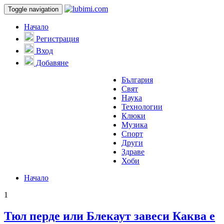
Toggle navigation
Начало
Регистрация
Вход
Добавяне
България
Свят
Наука
Технологии
Клюки
Музика
Спорт
Други
Здраве
Хоби
Начало
1
Тюл перде или Блекаут завеси Каква е