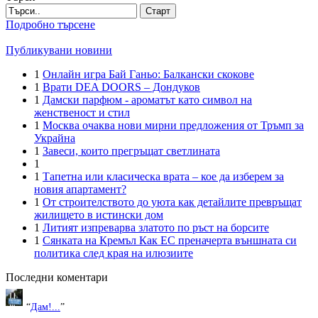
Старт
Подробно търсене
Публикувани новини
1
Онлайн игра Бай Ганьо: Балкански скокове
1
Врати DEA DOORS – Дондуков
1
Дамски парфюм - ароматът като символ на
женственост и стил
1
Москва очаква нови мирни предложения от Тръмп за
Украйна
1
Завеси, които прегръщат светлината
1
1
Тапетна или класическа врата – кое да изберем за
новия апартамент?
1
От строителството до уюта как детайлите превръщат
жилището в истински дом
1
Литият изпреварва златото по ръст на борсите
1
Сянката на Кремъл Как ЕС преначерта външната си
политика след края на илюзиите
Последни коментари
“
Дам!...
”