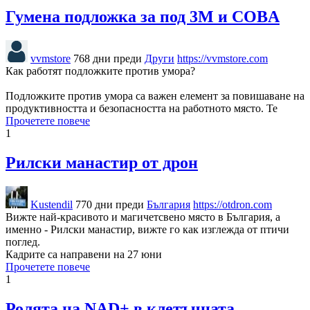
Гумена подложка за под 3М и COBA
vvmstore
768 дни преди
Други
https://vvmstore.com
Как работят подложките против умора?
Подложките против умора са важен елемент за повишаване на
продуктивността и безопасността на работното място. Те
Прочетете повече
1
Рилски манастир от дрон
Kustendil
770 дни преди
България
https://otdron.com
Вижте най-красивото и магичетсвено място в България, а
именно - Рилски манастир, вижте го как изглежда от птичи
поглед.
Кадрите са направени на 27 юни
Прочетете повече
1
Ролята на NAD+ в клетъчната