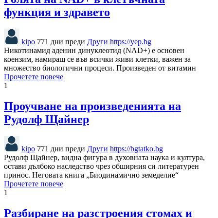
функция и здравето
kipo
771 дни преди
Други
https://yep.bg
Никотинамид аденин динуклеотид (NAD+) е основен
коензим, намиращ се във всички живи клетки, важен за
множество биологични процеси. Произведен от витамин
Прочетете повече
1
Проучване на произведенията на
Рудолф Щайнер
kipo
771 дни преди
Други
https://bgtatko.bg
Рудолф Щайнер, видна фигура в духовната наука и култура,
остави дълбоко наследство чрез обширния си литературен
принос. Неговата книга „Биодинамично земеделие“
Прочетете повече
1
Разбиране на разстроения стомах и