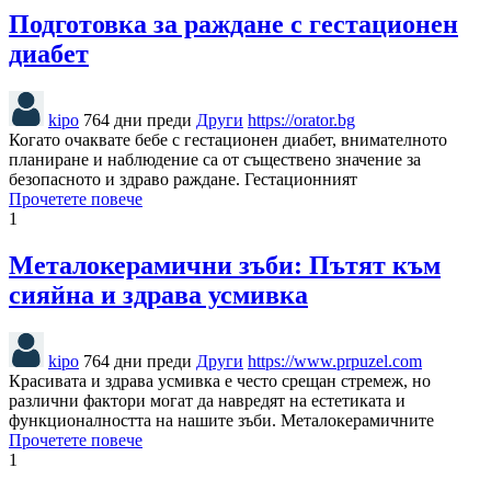
Подготовка за раждане с гестационен
диабет
kipo
764 дни преди
Други
https://orator.bg
Когато очаквате бебе с гестационен диабет, внимателното
планиране и наблюдение са от съществено значение за
безопасното и здраво раждане. Гестационният
Прочетете повече
1
Металокерамични зъби: Пътят към
сияйна и здрава усмивка
kipo
764 дни преди
Други
https://www.prpuzel.com
Красивата и здрава усмивка е често срещан стремеж, но
различни фактори могат да навредят на естетиката и
функционалността на нашите зъби. Металокерамичните
Прочетете повече
1