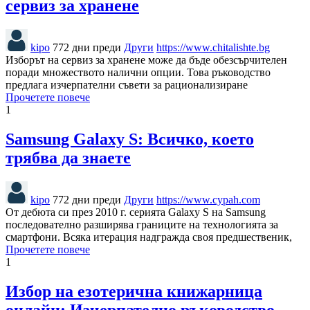
сервиз за хранене
kipo
772 дни преди
Други
https://www.chitalishte.bg
Изборът на сервиз за хранене може да бъде обезсърчителен
поради множеството налични опции. Това ръководство
предлага изчерпателни съвети за рационализиране
Прочетете повече
1
Samsung Galaxy S: Всичко, което
трябва да знаете
kipo
772 дни преди
Други
https://www.cypah.com
От дебюта си през 2010 г. серията Galaxy S на Samsung
последователно разширява границите на технологията за
смартфони. Всяка итерация надгражда своя предшественик,
Прочетете повече
1
Избор на езотерична книжарница
онлайн: Изчерпателно ръководство