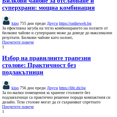
Билкови чайове за отслабване и
суперхрани: мощна комбинация
kipo
755 дни преди
Други
https://ontheweb.bg
За ефективна загуба на тегло комбинирането на ползите от
билкови чайове и суперхрани може да доведе до максимални
резултати. Билкови чайове като оолонг,
Прочетете повече
1
Избор на правилните трапезни
столове: Практичност без
подлакътници
kipo
756 дни преди
Други
https://life.dir.bg
За по-малки помещения за хранене столовете без
подлакътници са практично решение поради компактния си
дизайн. Тези столове могат да се съхраняват спретнато
Прочетете повече
1