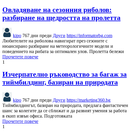
Овладяване на сезонния риболов:
разбиране на щедростта на пролетта
kipo
767 дни преди
Други
https://informatorbg.com
Любителите на риболова навигират през сезоните с
нюансирано разбиране на метеорологичните модели и
поведението на рибата за оптимален улов. Пролетта бележи
Прочетете повече
1
Изчерпателно ръководство за багаж за
тиймбилдинг, базиран на природата
kipo
767 дни преди
Други
https://marketing360.bg
Тиймбилдингът, базиран на природата, предлага фантастичен
шанс за колегите да се сближат и да развият умения за работа
в екип извън офиса. Подготовката
Прочетете повече
1