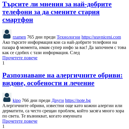
Търсите ли мнения за най-добрите
телефони за да смените стария
смартфон
rzamen
765 дни преди
Технологии
https://sravniceni.com
Ако търсите информация кои са най-добрите телефони на
пазара ф момента, имам супер инфо за вас! Да започнем с това
как се сдобих с тази информация. След
Прочетете повече
1
Разпознаване на алергичните обриви:
видове, особености и лечение
kipo
766 дни преди
Други
https://note.bg
Алергичните обриви, известни още като кожни алергии или
дерматити, са често срещан проблем, който засяга много хора
по света. Те възникват, когато имунната
Прочетете повече
1