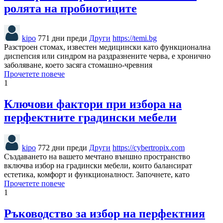
ролята на пробиотиците
kipo
771 дни преди
Други
https://temi.bg
Разстроен стомах, известен медицински като функционална
диспепсия или синдром на раздразнените черва, е хронично
заболяване, което засяга стомашно-чревния
Прочетете повече
1
Ключови фактори при избора на
перфектните градински мебели
kipo
772 дни преди
Други
https://cybertropix.com
Създаването на вашето мечтано външно пространство
включва избор на градински мебели, които балансират
естетика, комфорт и функционалност. Започнете, като
Прочетете повече
1
Ръководство за избор на перфектния