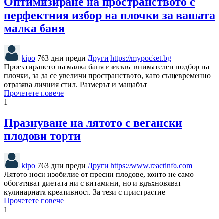
Оптимизиране на пространството с
перфектния избор на плочки за вашата
малка баня
kipo
763 дни преди
Други
https://mypocket.bg
Проектирането на малка баня изисква внимателен подбор на
плочки, за да се увеличи пространството, като същевременно
отразява личния стил. Размерът и мащабът
Прочетете повече
1
Празнуване на лятото с вегански
плодови торти
kipo
763 дни преди
Други
https://www.reactinfo.com
Лятото носи изобилие от пресни плодове, които не само
обогатяват диетата ни с витамини, но и вдъхновяват
кулинарната креативност. За тези с пристрастие
Прочетете повече
1