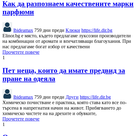
Как да разпознаем качествените марки
парфюми
lbideamax
759 дни преди
Клюки
https://life.dir.bg
Elinor.bg е място, където предлагаме луксозни производители
на комбинации от аромати и впечатляващи благоухания. При
нас предлагаме богат избор от качествени
Прочетете повече
1
Пет неща, които да имате предвид за
пране на одеяла
lbideamax
759 дни преди
Други
https://life.dir.bg
Химическо почистване е практика, която става като все по-
търсена в напрегнатия начин на живот. Прибягването до
химическо чистете на на дрехите и обувките,
Прочетете повече
1