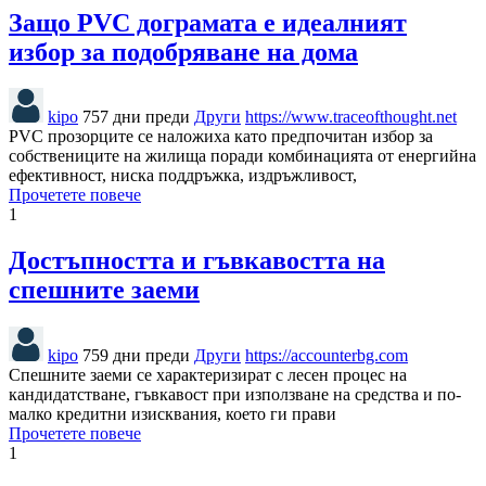
Защо PVC дограмата е идеалният
избор за подобряване на дома
kipo
757 дни преди
Други
https://www.traceofthought.net
PVC прозорците се наложиха като предпочитан избор за
собствениците на жилища поради комбинацията от енергийна
ефективност, ниска поддръжка, издръжливост,
Прочетете повече
1
Достъпността и гъвкавостта на
спешните заеми
kipo
759 дни преди
Други
https://accounterbg.com
Спешните заеми се характеризират с лесен процес на
кандидатстване, гъвкавост при използване на средства и по-
малко кредитни изисквания, което ги прави
Прочетете повече
1