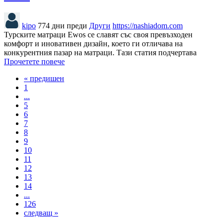
kipo
774 дни преди
Други
https://nashiadom.com
Турските матраци Ewos се славят със своя превъзходен
комфорт и иновативен дизайн, което ги отличава на
конкурентния пазар на матраци. Тази статия подчертава
Прочетете повече
« предишен
1
...
5
6
7
8
9
10
11
12
13
14
...
126
следващ »