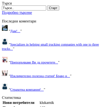
Търси
Старт
Подробно търсене
Последни коментари
“
Дам!...
”
“
Specializes in helping small trucking companies with one to three
trucks...
”
“
Препоръчваме Ви да прочетете...
”
“
Изключително полезна статия! Браво и...
”
“
Страхотна компания!...
”
Статистика
Нови потребители
klukarnik