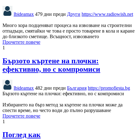
lbideamax
479 дни преди
Други
https://www.radiowish.net
Много хора подценяват процеса на извозване на строителни
отпадъци, смятайки че това е просто товарене в кола и каране
до близкото сметище. Всъщност, извозването
Прочетете повече
1
Бързото къртене на плочки:
ефективно, но с компромиси
lbideamax
482 дни преди
България
https://promofiesta.bg
Бързото къртене на плочки: ефективно, но с компромиси
Избирането на бърз метод за къртене на плочки може да
спести време, но често води до пълно разрушаване
Прочетете повече
1
Поглед как