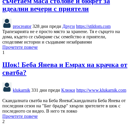
съчетаем маса столове и бюфет за
идеални вечери с приятели
procreator
328 дни преди
Други
https://stildom.com
Трапезарията не е просто място за хранене. Тя е сърцето на
дома, където се събираме със семейство и приятели,
споделяме истории и създаваме незабравими
Прочетете повече
1
Шок! Беба Янева и Емрах на крачка от
сватба?
klukarnik
331 дни преди
Клюки
https://www.klukarnik.com
Скандалната сватба на Беба ЯневаСкандалната Беба Янева от
последния сезон на "Биг брадър" хвърли зрителите в шок с
последното си видео. В него тя ловко
Прочетете повече
2