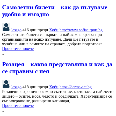
Самолетни билети – как да пътуваме
удобно и изгодно
lessgo
416 дни преди
Хоби
http://www.sofiaairport.bg
Самолетните билети са първата и най-важна крачка при
организацията на всяко пътуване. Дали ще пътувате в
чужбина или в рамките на страната, добрата подготовка
Прочетете повече
1
Розацея – какво представлява и как да
се справим с нея
lessgo
418 дни преди
Хоби
https://derma-act.bg
Розацеята е хронично кожно състояние, което засяга най-често
лицето – бузите, носа, челото и брадичката. Характеризира се
със зачервяване, разширени капиляри,
Прочетете повече
1