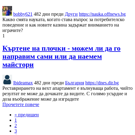
bobby621
482 дни преди
Други
https://nauka.offnews.bg
Какво смята науката, когато става въпрос за потребителско
поведение и как новите казина задържат вниманието на
играчите?
1
Къртене на плочки - можем ли да го
направим сами или да наемем
майстори
lbideamax
482 дни преди
България
https://dnes.dir.bg
Реставрирането на вехт апартамент е вълнуваща работа, чийто
резултат не може да дочакате да видите. С голямо усърдие и
доза въображение може да изградите
Прочетете повече
« предишен
1
2
3