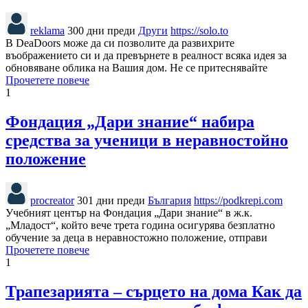
reklama
300 дни преди
Други
https://solo.to
В DeaDoors може да си позволите да развихрите
въображението си и да превърнете в реалност всяка идея за
обновяване облика на Вашия дом. Не се притеснявайте
Прочетете повече
1
Фондация „Дари знание“ набира
средства за ученици в неравностойно
положение
procreator
301 дни преди
България
https://podkrepi.com
Учебният център на Фондация „Дари знание“ в ж.к.
„Младост“, който вече трета година осигурява безплатно
обучение за деца в неравностожно положение, отправи
Прочетете повече
1
Трапезарията – сърцето на дома Как да