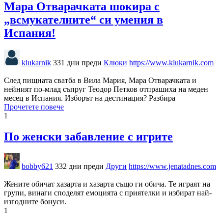
Мара Отварачката шокира с
„всмукателните“ си умения в
Испания!
klukarnik
331 дни преди
Клюки
https://www.klukarnik.com
След пищната сватба в Вила Мария, Мара Отварачката и
нейният по-млад съпруг Теодор Петков отпрашиха на меден
месец в Испания. Изборът на дестинация? Разбира
Прочетете повече
1
По женски забавление с игрите
bobby621
332 дни преди
Други
https://www.jenatadnes.com
Жените обичат хазарта и хазарта също ги обича. Те играят на
групи, винаги споделят емоцията с приятелки и избират най-
изгодните бонуси.
1