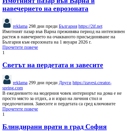
Имотният пазар във Варна в
навечерието на еврозоната
reklama
298 дни преди
България
https://2if.net
Имотният пазар във Варна преживява период на интензивен
растеж в навечерието на очакваното присъединяване на
България към еврозоната на 1 януари 2026 г.
Прочетете повече
1
Светът на пердетата и завесите
reklama
299 дни преди
Други
https://zavesi.creator-
spring.com
В ежедневието на модерния човек интериорът на дома е не
просто място за отдих, а и израз на личния стил и
предпочитания. Завесите и пердетата са сред ключовите
Прочетете повече
1
Блиндирани врати в град София