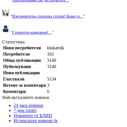
“
Препоръчваме Ви да прочетете...
”
“
Изключително полезна статия! Браво и...
”
“
Страхотна компания!...
”
Статистика
Нови потребители
klukarnik
Потребители
162
Общо публикации
3140
Пубилкувани
3140
Нови публикации
Гласували
5134
Вотове за коментари
3
Коментари
6
Най-актуалните новини
24 часа новини
7 дни спорт
Новините от БЛИЦ
Истинските новини бг