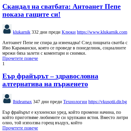
Скандал на сватбата: Антоанет Пепе
показа гащите си!
klukarnik
332 дни преди
Клюки
https://www.klukarnik.com
Антоанет Пепе не спира да изненадва! След пищната сватба с
Иво Карамански, която се проведе в понеделник, социалните
мрежи бяха залети с коментари и снимки.
Прочетете повече
1
Еър фрайърът – здравословна
алтернатива на пърженето
lbideamax
347 дни преди
Технологии
https://vkusotii.dir.bg
Еър фрайърът е кухненски уред, който промени начина, по
който приготвяме любимите си хрупкави ястия. Вместо литри
олио, той използва горещ въздух, който
Прочетете повече