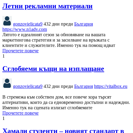
Летни рекламни материали
gonzovielicata9
432 дни преди
България
https://www.n1adv.com
Лятото е идеалният сезон за обновяване на вашата
маркетингова стратегия и за засилване на връзката с
клиентите и служителите. Именно тук на помощ идват
Прочетете повече
1
Сглобяеми къщи на изплащане
gonzovielicata9
432 дни преди
България
https://vitalbox.eu
В стремежа към собствен дом, все повече хора търсят
алтернативи, които да са едновременно достъпни и надеждни.
Именно тук на сцената излизат сглобяемите
Прочетете повече
1
Хамали студенти – новият стандарт в