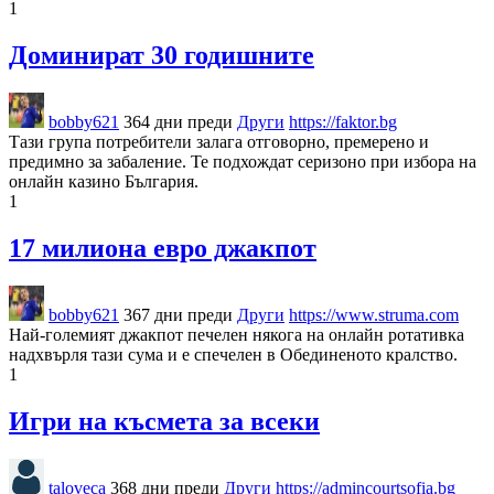
1
Доминират 30 годишните
bobby621
364 дни преди
Други
https://faktor.bg
Тази група потребители залага отговорно, премерено и
предимно за забаление. Те подхождат серизоно при избора на
онлайн казино България.
1
17 милиона евро джакпот
bobby621
367 дни преди
Други
https://www.struma.com
Най-големият джакпот печелен някога на онлайн ротативка
надхвърля тази сума и е спечелен в Обединеното кралство.
1
Игри на късмета за всеки
taloveca
368 дни преди
Други
https://admincourtsofia.bg