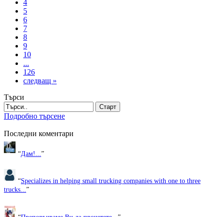
4
5
6
7
8
9
10
...
126
следващ »
Търси
Старт
Подробно търсене
Последни коментари
“
Дам!...
”
“
Specializes in helping small trucking companies with one to three
trucks...
”