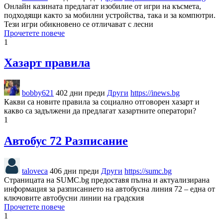
Онлайн казината предлагат изобилие от игри на късмета,
подходящи както за мобилни устройства, така и за компютри.
Тези игри обикновено се отличават с лесни
Прочетете повече
1
Хазарт правила
bobby621
402 дни преди
Други
https://inews.bg
Какви са новите правила за социално отговорен хазарт и
какво са задължени да предлагат хазартните оператори?
1
Автобус 72 Разписание
taloveca
406 дни преди
Други
https://sumc.bg
Страницата на SUMC.bg предоставя пълна и актуализирана
информация за разписанието на автобусна линия 72 – една от
ключовите автобусни линии на градския
Прочетете повече
1