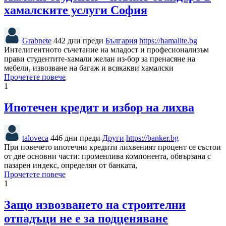
хамалските услуги София
Grabnete
442 дни преди
България
https://hamalite.bg
Интелигентното съчетание на младост и професионализъм
прави студентите-хамали желан из-бор за пренасяне на
мебели, извозване на багаж и всякакви хамалски
Прочетете повече
1
Ипотечен кредит и избор на лихва
taloveca
446 дни преди
Други
https://banker.bg
При повечето ипотечни кредити лихвеният процент се състои
от две основни части: променлива компонента, обвързана с
пазарен индекс, определян от банката,
Прочетете повече
1
Защо извозването на строителни
отпадъци не е за подценяване