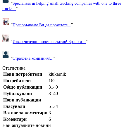
“
Specializes in helping small trucking companies with one to three
trucks...
”
“
Препоръчваме Ви да прочетете...
”
“
Изключително полезна статия! Браво и...
”
“
Страхотна компания!...
”
Статистика
Нови потребители
klukarnik
Потребители
162
Общо публикации
3140
Пубилкувани
3140
Нови публикации
Гласували
5134
Вотове за коментари
3
Коментари
6
Най-актуалните новини