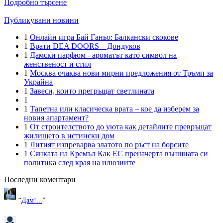
Подробно търсене
Публикувани новини
1
Онлайн игра Бай Ганьо: Балкански скокове
1
Врати DEA DOORS – Дондуков
1
Дамски парфюм - ароматът като символ на
женственост и стил
1
Москва очаква нови мирни предложения от Тръмп за
Украйна
1
Завеси, които прегръщат светлината
1
1
Тапетна или класическа врата – кое да изберем за
новия апартамент?
1
От строителството до уюта как детайлите превръщат
жилището в истински дом
1
Литият изпреварва златото по ръст на борсите
1
Сянката на Кремъл Как ЕС преначерта външната си
политика след края на илюзиите
Последни коментари
“
Дам!...
”