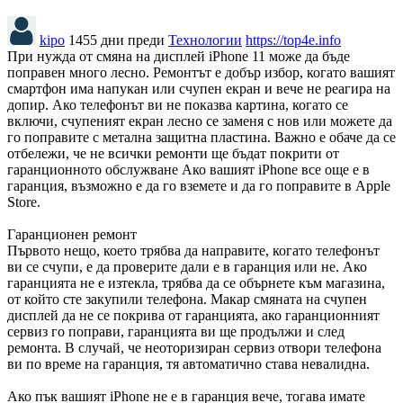
kipo
1455 дни преди
Технологии
https://top4e.info
При нужда от смяна на дисплей iPhone 11 може да бъде
поправен много лесно. Ремонтът е добър избор, когато вашият
смартфон има напукан или счупен екран и вече не реагира на
допир. Ако телефонът ви не показва картина, когато се
включи, счупеният екран лесно се заменя с нов или можете да
го поправите с метална защитна пластина. Важно е обаче да се
отбележи, че не всички ремонти ще бъдат покрити от
гаранционното обслужване Ако вашият iPhone все още е в
гаранция, възможно е да го вземете и да го поправите в Apple
Store.
Гаранционен ремонт
Първото нещо, което трябва да направите, когато телефонът
ви се счупи, е да проверите дали е в гаранция или не. Ако
гаранцията не е изтекла, трябва да се обърнете към магазина,
от който сте закупили телефона. Макар смяната на счупен
дисплей да не се покрива от гаранцията, ако гаранционният
сервиз го поправи, гаранцията ви ще продължи и след
ремонта. В случай, че неоторизиран сервиз отвори телефона
ви по време на гаранция, тя автоматично става невалидна.
Ако пък вашият iPhone не е в гаранция вече, тогава имате