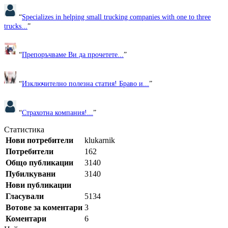
“
Specializes in helping small trucking companies with one to three
trucks...
”
“
Препоръчваме Ви да прочетете...
”
“
Изключително полезна статия! Браво и...
”
“
Страхотна компания!...
”
Статистика
Нови потребители
klukarnik
Потребители
162
Общо публикации
3140
Пубилкувани
3140
Нови публикации
Гласували
5134
Вотове за коментари
3
Коментари
6