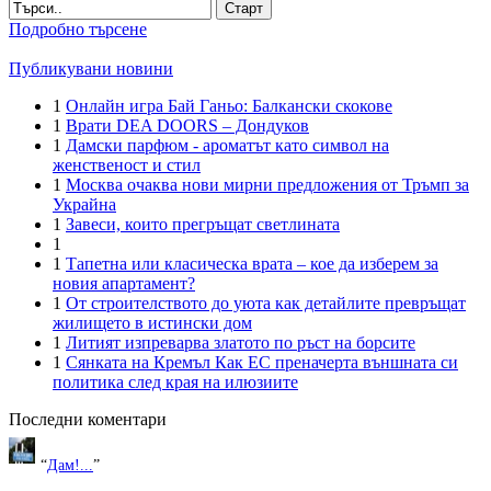
Старт
Подробно търсене
Публикувани новини
1
Онлайн игра Бай Ганьо: Балкански скокове
1
Врати DEA DOORS – Дондуков
1
Дамски парфюм - ароматът като символ на
женственост и стил
1
Москва очаква нови мирни предложения от Тръмп за
Украйна
1
Завеси, които прегръщат светлината
1
1
Тапетна или класическа врата – кое да изберем за
новия апартамент?
1
От строителството до уюта как детайлите превръщат
жилището в истински дом
1
Литият изпреварва златото по ръст на борсите
1
Сянката на Кремъл Как ЕС преначерта външната си
политика след края на илюзиите
Последни коментари
“
Дам!...
”