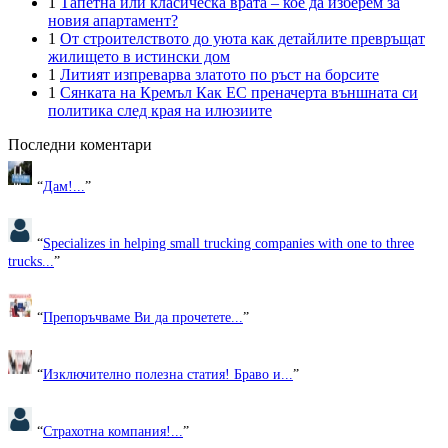
1
Тапетна или класическа врата – кое да изберем за
новия апартамент?
1
От строителството до уюта как детайлите превръщат
жилището в истински дом
1
Литият изпреварва златото по ръст на борсите
1
Сянката на Кремъл Как ЕС преначерта външната си
политика след края на илюзиите
Последни коментари
“
Дам!...
”
“
Specializes in helping small trucking companies with one to three
trucks...
”
“
Препоръчваме Ви да прочетете...
”
“
Изключително полезна статия! Браво и...
”
“
Страхотна компания!...
”