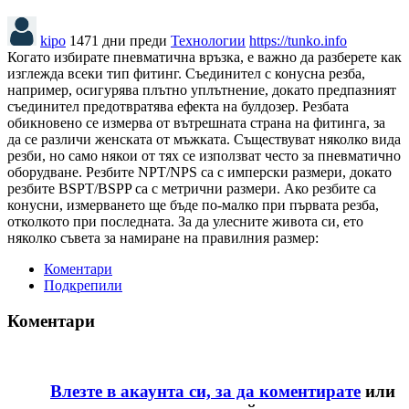
kipo
1471 дни преди
Технологии
https://tunko.info
Когато избирате пневматична връзка, е важно да разберете как
изглежда всеки тип фитинг. Съединител с конусна резба,
например, осигурява плътно уплътнение, докато предпазният
съединител предотвратява ефекта на булдозер. Резбата
обикновено се измерва от вътрешната страна на фитинга, за
да се различи женската от мъжката. Съществуват няколко вида
резби, но само някои от тях се използват често за пневматично
оборудване. Резбите NPT/NPS са с имперски размери, докато
резбите BSPT/BSPP са с метрични размери. Ако резбите са
конусни, измерването ще бъде по-малко при първата резба,
отколкото при последната. За да улесните живота си, ето
няколко съвета за намиране на правилния размер:
Коментари
Подкрепили
Коментари
Влезте в акаунта си, за да коментирате
или