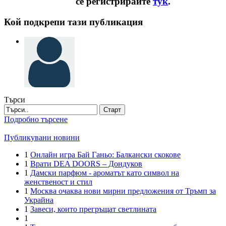
се регистрирайте
тук
.
Кой подкрепи тази публикация
Търси
Старт
Подробно търсене
Публикувани новини
1
Онлайн игра Бай Ганьо: Балкански скокове
1
Врати DEA DOORS – Дондуков
1
Дамски парфюм - ароматът като символ на
женственост и стил
1
Москва очаква нови мирни предложения от Тръмп за
Украйна
1
Завеси, които прегръщат светлината
1