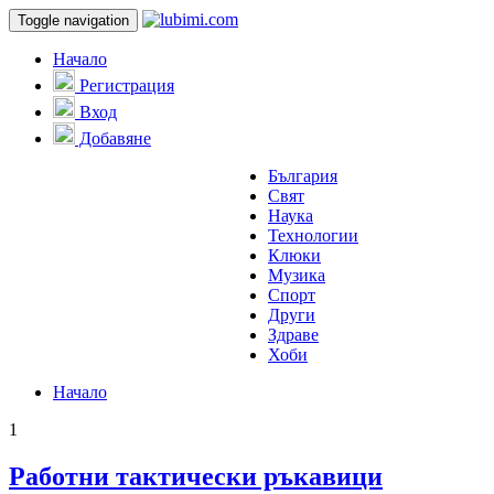
Toggle navigation
Начало
Регистрация
Вход
Добавяне
България
Свят
Наука
Технологии
Клюки
Музика
Спорт
Други
Здраве
Хоби
Начало
1
Работни тактически ръкавици