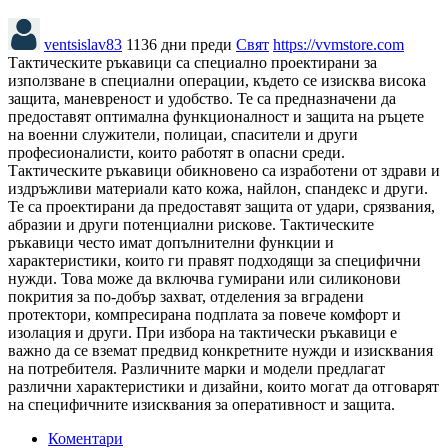
ventsislav83
1136 дни преди
Свят
https://vvmstore.com
Тактическите ръкавици са специално проектирани за
използване в специални операции, където се изисква висока
защита, маневреност и удобство. Те са предназначени да
предоставят оптимална функционалност и защита на ръцете
на военни служители, полицаи, спасители и други
професионалисти, които работят в опасни среди.
Тактическите ръкавици обикновено са изработени от здрави и
издръжливи материали като кожа, найлон, спандекс и други.
Те са проектирани да предоставят защита от удари, срязвания,
абразии и други потенциални рискове. Тактическите
ръкавици често имат допълнителни функции и
характеристики, които ги правят подходящи за специфични
нужди. Това може да включва гумирани или силиконови
покрития за по-добър захват, отделения за вградени
протектори, компресирана подплата за повече комфорт и
изолация и други. При избора на тактически ръкавици е
важно да се вземат предвид конкретните нужди и изисквания
на потребителя. Различните марки и модели предлагат
различни характеристики и дизайни, които могат да отговарят
на специфичните изисквания за оперативност и защита.
Коментари