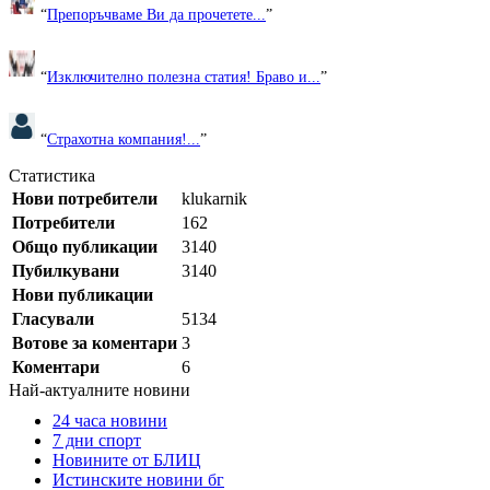
“
Препоръчваме Ви да прочетете...
”
“
Изключително полезна статия! Браво и...
”
“
Страхотна компания!...
”
Статистика
Нови потребители
klukarnik
Потребители
162
Общо публикации
3140
Пубилкувани
3140
Нови публикации
Гласували
5134
Вотове за коментари
3
Коментари
6
Най-актуалните новини
24 часа новини
7 дни спорт
Новините от БЛИЦ
Истинските новини бг