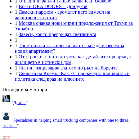
1
Онлайн игра Бай Ганьо: Балкански скокове
1
Врати DEA DOORS – Дондуков
1
Дамски парфюм - ароматът като символ на
женственост и стил
1
Москва очаква нови мирни предложения от Тръмп за
Украйна
1
Завеси, които прегръщат светлината
1
1
Тапетна или класическа врата – кое да изберем за
новия апартамент?
1
От строителството до уюта как детайлите превръщат
жилището в истински дом
1
Литият изпреварва златото по ръст на борсите
1
Сянката на Кремъл Как ЕС преначерта външната си
политика след края на илюзиите
Последни коментари
“
Дам!...
”
“
Specializes in helping small trucking companies with one to three
trucks...
”