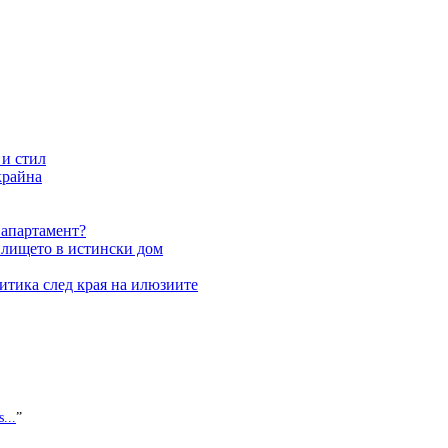
 и стил
крайна
 апартамент?
илището в истински дом
итика след края на илюзиите
...
”