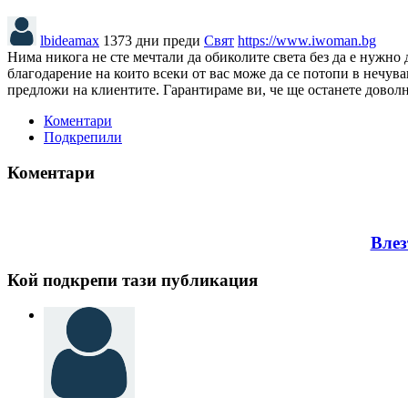
lbideamax
1373 дни преди
Свят
https://www.iwoman.bg
Нима никога не сте мечтали да обиколите света без да е нужн
благодарение на които всеки от вас може да се потопи в нечув
предложи на клиентите. Гарантираме ви, че ще останете доволни
Коментари
Подкрепили
Коментари
Влез
Кой подкрепи тази публикация