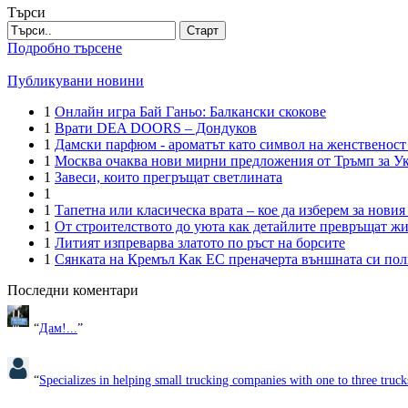
Търси
Старт
Подробно търсене
Публикувани новини
1
Онлайн игра Бай Ганьо: Балкански скокове
1
Врати DEA DOORS – Дондуков
1
Дамски парфюм - ароматът като символ на женственост
1
Москва очаква нови мирни предложения от Тръмп за У
1
Завеси, които прегръщат светлината
1
1
Тапетна или класическа врата – кое да изберем за новия
1
От строителството до уюта как детайлите превръщат ж
1
Литият изпреварва златото по ръст на борсите
1
Сянката на Кремъл Как ЕС преначерта външната си пол
Последни коментари
“
Дам!...
”
“
Specializes in helping small trucking companies with one to three trucks