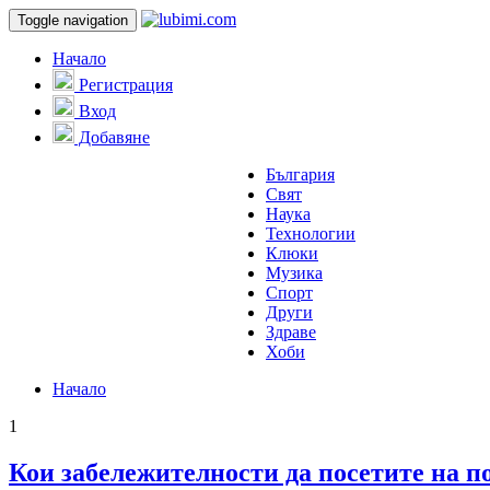
Toggle navigation
Начало
Регистрация
Вход
Добавяне
България
Свят
Наука
Технологии
Клюки
Музика
Спорт
Други
Здраве
Хоби
Начало
1
Кои забележителности да посетите на п