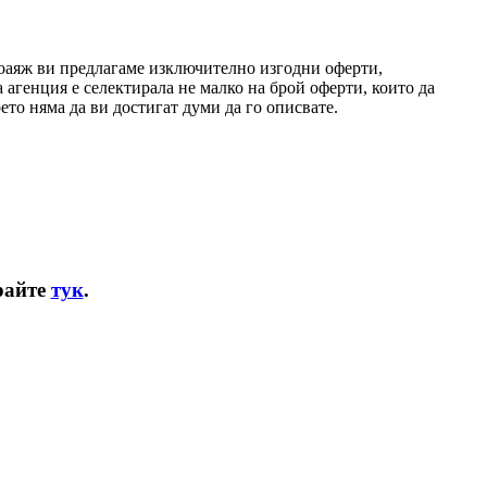
Воаяж ви предлагаме изключително изгодни оферти,
агенция е селектирала не малко на брой оферти, които да
ето няма да ви достигат думи да го описвате.
райте
тук
.