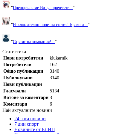
“
Препоръчваме Ви да прочетете...
”
“
Изключително полезна статия! Браво и...
”
“
Страхотна компания!...
”
Статистика
Нови потребители
klukarnik
Потребители
162
Общо публикации
3140
Пубилкувани
3140
Нови публикации
Гласували
5134
Вотове за коментари
3
Коментари
6
Най-актуалните новини
24 часа новини
7 дни спорт
Новините от БЛИЦ