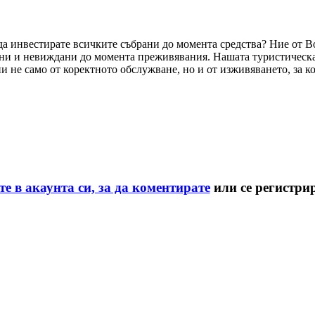
о да инвестирате всичките събрани до момента средства? Ние от 
ани и невиждани до момента преживявания. Нашата туристическа 
 не само от коректното обслужване, но и от изживяването, за ко
те в акаунта си, за да коментирате
или се регистри