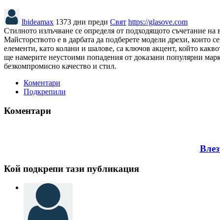
lbideamax
1373 дни преди
Свят
https://glasove.com
Стилното излъчване се определя от подходящото съчетание на вс
Майсторството е в дарбата да подберете модели дрехи, които с
елементи, като колани и шалове, са ключов акцент, който какво
ще намерите неустоими попадения от доказани популярни марки
безкомпромисно качество и стил.
Коментари
Подкрепили
Коментари
Влез
Кой подкрепи тази публикация