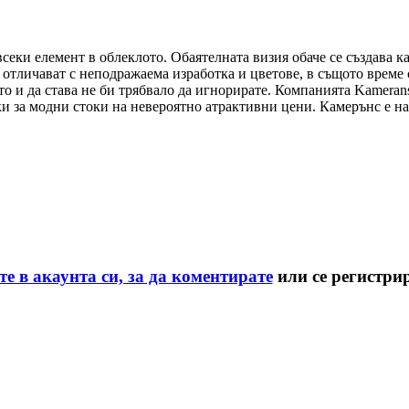
еки елемент в облеклото. Обаятелната визия обаче се създава как
е отличават с неподражаема изработка и цветове, в същото време
то и да става не би трябвало да игнорирате. Компанията Kameran
 за модни стоки на невероятно атрактивни цени. Камерънс е на
те в акаунта си, за да коментирате
или се регистри