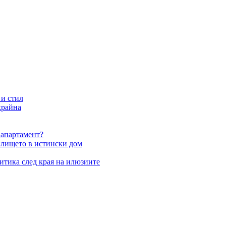
 и стил
крайна
 апартамент?
илището в истински дом
итика след края на илюзиите