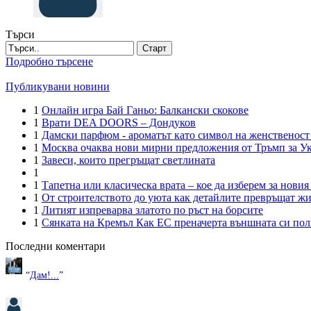
Търси
Старт
Подробно търсене
Публикувани новини
1
Онлайн игра Бай Ганьо: Балкански скокове
1
Врати DEA DOORS – Дондуков
1
Дамски парфюм - ароматът като символ на женственост
1
Москва очаква нови мирни предложения от Тръмп за У
1
Завеси, които прегръщат светлината
1
1
Тапетна или класическа врата – кое да изберем за новия
1
От строителството до уюта как детайлите превръщат ж
1
Литият изпреварва златото по ръст на борсите
1
Сянката на Кремъл Как ЕС преначерта външната си пол
Последни коментари
“
Дам!...
”