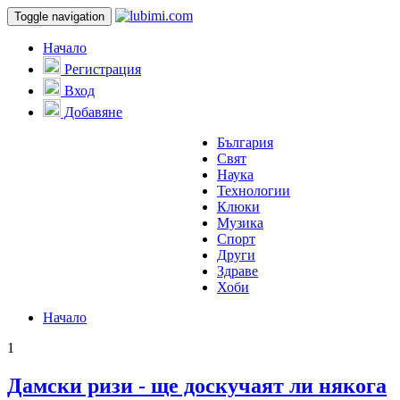
Toggle navigation
Начало
Регистрация
Вход
Добавяне
България
Свят
Наука
Технологии
Клюки
Музика
Спорт
Други
Здраве
Хоби
Начало
1
Дамски ризи - ще доскучаят ли някога