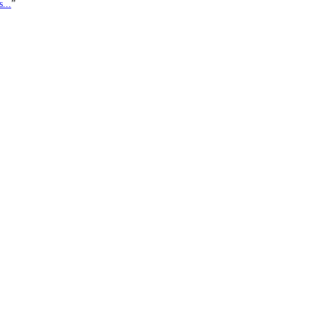
...
”