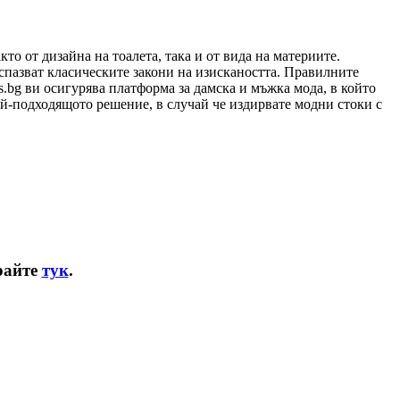
то от дизайна на тоалета, така и от вида на материите.
 спазват класическите закони на изискаността. Правилните
s.bg ви осигурява платформа за дамска и мъжка мода, в който
й-подходящото решение, в случай че издирвате модни стоки с
райте
тук
.