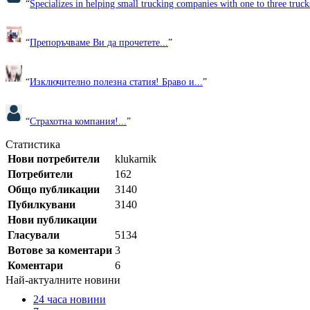
“
Specializes in helping small trucking companies with one to three trucks
“
Препоръчваме Ви да прочетете...
”
“
Изключително полезна статия! Браво и...
”
“
Страхотна компания!...
”
Статистика
Нови потребители
klukarnik
Потребители
162
Общо публикации
3140
Пубилкувани
3140
Нови публикации
Гласували
5134
Вотове за коментари
3
Коментари
6
Най-актуалните новини
24 часа новини