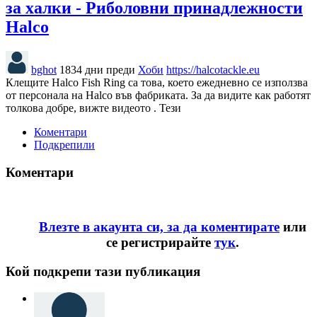
за халки - Риболовни принадлежности
Halco
bghot
1834 дни преди
Хоби
https://halcotackle.eu
Клещите Halco Fish Ring са това, което ежедневно се използва
от персонала на Halco във фабриката. За да видите как работят
толкова добре, вижте видеото . Тези
Коментари
Подкрепили
Коментари
Влезте в акаунта си, за да коментирате
или
се регистрирайте
тук
.
Кой подкрепи тази публикация