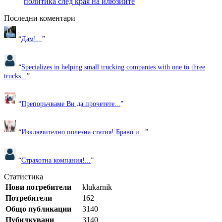
политика след края на илюзиите
Последни коментари
“
Дам!...
”
“
Specializes in helping small trucking companies with one to three
trucks...
”
“
Препоръчваме Ви да прочетете...
”
“
Изключително полезна статия! Браво и...
”
“
Страхотна компания!...
”
Статистика
Нови потребители
klukarnik
Потребители
162
Общо публикации
3140
Пубилкувани
3140