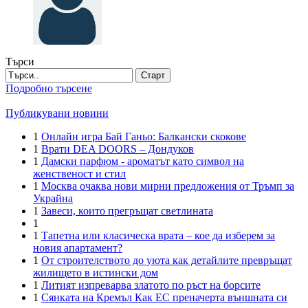
Търси
Старт
Подробно търсене
Публикувани новини
1
Онлайн игра Бай Ганьо: Балкански скокове
1
Врати DEA DOORS – Дондуков
1
Дамски парфюм - ароматът като символ на
женственост и стил
1
Москва очаква нови мирни предложения от Тръмп за
Украйна
1
Завеси, които прегръщат светлината
1
1
Тапетна или класическа врата – кое да изберем за
новия апартамент?
1
От строителството до уюта как детайлите превръщат
жилището в истински дом
1
Литият изпреварва златото по ръст на борсите
1
Сянката на Кремъл Как ЕС преначерта външната си