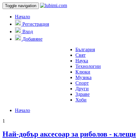
Toggle navigation
Начало
Регистрация
Вход
Добавяне
България
Свят
Наука
Технологии
Клюки
Музика
Спорт
Други
Здраве
Хоби
Начало
1
Най-добър аксесоар за риболов - клещи