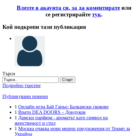
Влезте в акаунта си, за да коментирате
или
се регистрирайте
тук
.
Кой подкрепи тази публикация
Търси
Старт
Подробно търсене
Публикувани новини
1
Онлайн игра Бай Ганьо: Балкански скокове
1
Врати DEA DOORS – Дондуков
1
Дамски парфюм - ароматът като символ на
женственост и стил
1
Москва очаква нови мирни предложения от Тръмп за
Украйна