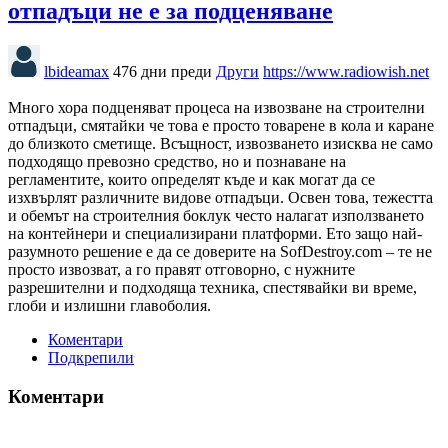
отпадъци не е за подценяване
lbideamax
476 дни преди
Други
https://www.radiowish.net
Много хора подценяват процеса на извозване на строителни
отпадъци, смятайки че това е просто товарене в кола и каране
до близкото сметище. Всъщност, извозването изисква не само
подходящо превозно средство, но и познаване на
регламентите, които определят къде и как могат да се
изхвърлят различните видове отпадъци. Освен това, тежестта
и обемът на строителния боклук често налагат използването
на контейнери и специализирани платформи. Ето защо най-
разумното решение е да се доверите на SofDestroy.com – те не
просто извозват, а го правят отговорно, с нужните
разрешителни и подходяща техника, спестявайки ви време,
глоби и излишни главоболия.
Коментари
Подкрепили
Коментари