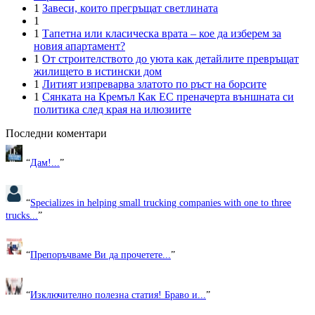
1
Завеси, които прегръщат светлината
1
1
Тапетна или класическа врата – кое да изберем за
новия апартамент?
1
От строителството до уюта как детайлите превръщат
жилището в истински дом
1
Литият изпреварва златото по ръст на борсите
1
Сянката на Кремъл Как ЕС преначерта външната си
политика след края на илюзиите
Последни коментари
“
Дам!...
”
“
Specializes in helping small trucking companies with one to three
trucks...
”
“
Препоръчваме Ви да прочетете...
”
“
Изключително полезна статия! Браво и...
”