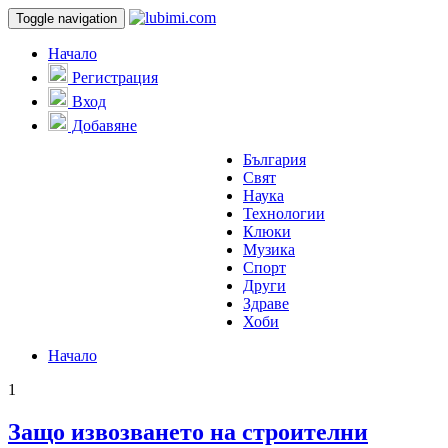
Toggle navigation
Начало
Регистрация
Вход
Добавяне
България
Свят
Наука
Технологии
Клюки
Музика
Спорт
Други
Здраве
Хоби
Начало
1
Защо извозването на строителни