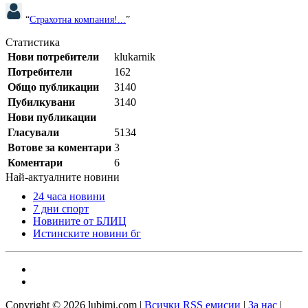
“
Страхотна компания!...
”
Статистика
Нови потребители
klukarnik
Потребители
162
Общо публикации
3140
Пубилкувани
3140
Нови публикации
Гласували
5134
Вотове за коментари
3
Коментари
6
Най-актуалните новини
24 часа новини
7 дни спорт
Новините от БЛИЦ
Истинските новини бг
Copyright © 2026 lubimi.com |
Всички RSS емисии
|
За нас
|