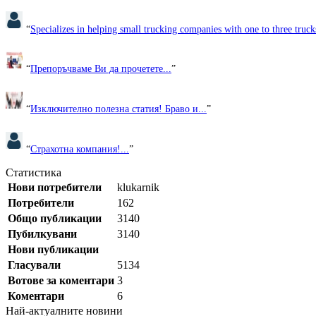
“
Specializes in helping small trucking companies with one to three trucks
“
Препоръчваме Ви да прочетете...
”
“
Изключително полезна статия! Браво и...
”
“
Страхотна компания!...
”
Статистика
Нови потребители
klukarnik
Потребители
162
Общо публикации
3140
Пубилкувани
3140
Нови публикации
Гласували
5134
Вотове за коментари
3
Коментари
6
Най-актуалните новини