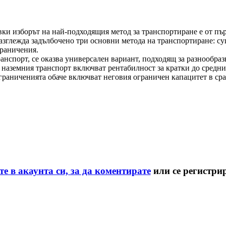
авки изборът на най-подходящия метод за транспортиране е от пъ
азглежда задълбочено три основни метода на транспортиране: суш
граничения.
нспорт, се оказва универсален вариант, подходящ за разнообраз
 наземния транспорт включват рентабилност за кратки до средни
Ограниченията обаче включват неговия ограничен капацитет в ср
те в акаунта си, за да коментирате
или се регистри