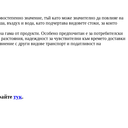
рвостепенно значение, тъй като може значително да повлияе на
а, въздух и вода, като подчертава видовете стоки, за които
на гама от продукти. Особено предпочитан е за потребителски
 разстояния, надеждност за чувствителни към времето доставки
авнение с други видове транспорт и податливост на
райте
тук
.