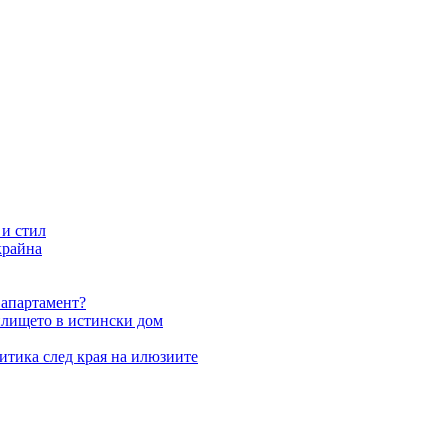
 и стил
крайна
 апартамент?
илището в истински дом
итика след края на илюзиите