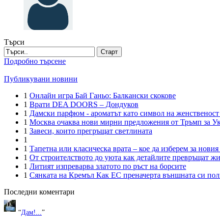
Търси
Старт
Подробно търсене
Публикувани новини
1
Онлайн игра Бай Ганьо: Балкански скокове
1
Врати DEA DOORS – Дондуков
1
Дамски парфюм - ароматът като символ на женственост
1
Москва очаква нови мирни предложения от Тръмп за У
1
Завеси, които прегръщат светлината
1
1
Тапетна или класическа врата – кое да изберем за новия
1
От строителството до уюта как детайлите превръщат ж
1
Литият изпреварва златото по ръст на борсите
1
Сянката на Кремъл Как ЕС преначерта външната си пол
Последни коментари
“
Дам!...
”