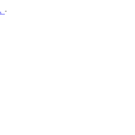
...
”