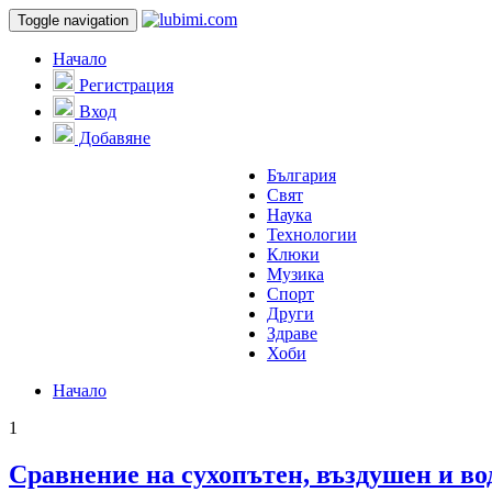
Toggle navigation
Начало
Регистрация
Вход
Добавяне
България
Свят
Наука
Технологии
Клюки
Музика
Спорт
Други
Здраве
Хоби
Начало
1
Сравнение на сухопътен, въздушен и во