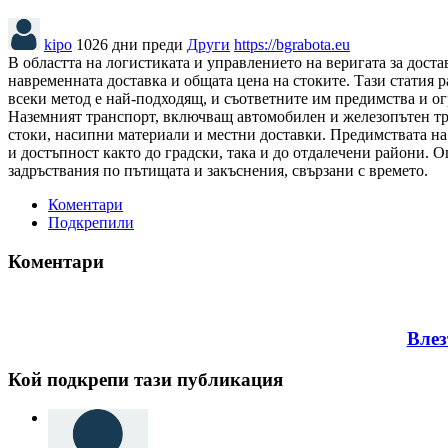
kipo
1026 дни преди
Други
https://bgrabota.eu
В областта на логистиката и управлението на веригата за дост
навременната доставка и общата цена на стоките. Тази статия р
всеки метод е най-подходящ, и съответните им предимства и о
Наземният транспорт, включващ автомобилен и железопътен тра
стоки, насипни материали и местни доставки. Предимствата на
и достъпност както до градски, така и до отдалечени райони. 
задръствания по пътищата и закъснения, свързани с времето.
Коментари
Подкрепили
Коментари
Влез
Кой подкрепи тази публикация