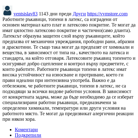
ventsislav83
1143 дни преди
Други
https://vvmstore.com
Работните ръкавици, топени в латекс, са изградени от
основен материал като плат и латексово покритие. Те могат да
имат цялостно латексово покритие и частично(само дланта).
Латексът образува защитен слой върху ръкавиците, който
предпазва от механични увреждания, прободни рани, абразии
и драскотини. Те също така могат да предпазят от химикали и
вещества, в зависимост от типа на , качеството на латекса и
стандарта, на който отговаря. Латексовите ръкавиц топенето и
осигуряват добро сцепление и контрол върху предметите, с
които работите. Работните ръкавици топени в латекс имат
висока устойчивост на износване и протриване, което ги
прави идеални при интензивна употреба. Важно е да
отбележим, че работните ръкавици, топени в латекс, не са
подходящи за всички видове работни условия. В зависимост
от конкретната задача, може да бъде необходимо да се изберат
специализирани работни ръкавици, предназначени за
определени химикали, температури или други условия на
работното място. Те могат да предизвикат алергични реакции
при някои хора.
Коментари
Подкрепили