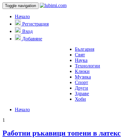
Toggle navigation
Начало
Регистрация
Вход
Добавяне
България
Свят
Наука
Технологии
Клюки
Музика
Спорт
Други
Здраве
Хоби
Начало
1
Работни ръкавици топени в латекс