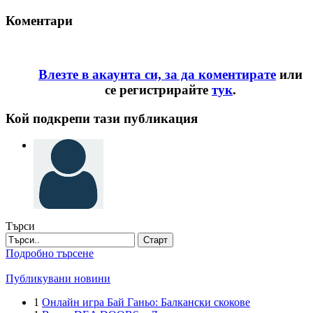
Коментари
Влезте в акаунта си, за да коментирате
или
се регистрирайте
тук
.
Кой подкрепи тази публикация
Търси
Старт
Подробно търсене
Публикувани новини
1
Онлайн игра Бай Ганьо: Балкански скокове