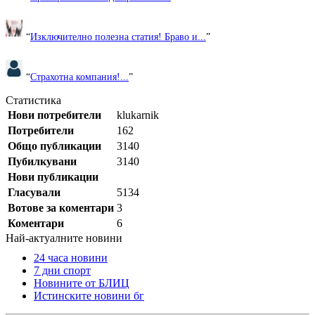
“
Изключително полезна статия! Браво и...
”
“
Страхотна компания!...
”
Статистика
Нови потребители
klukarnik
Потребители
162
Общо публикации
3140
Пубилкувани
3140
Нови публикации
Гласували
5134
Вотове за коментари
3
Коментари
6
Най-актуалните новини
24 часа новини
7 дни спорт
Новините от БЛИЦ
Истинските новини бг