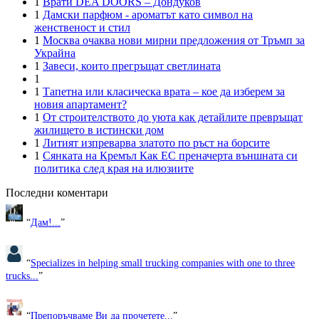
1
Врати DEA DOORS – Дондуков
1
Дамски парфюм - ароматът като символ на
женственост и стил
1
Москва очаква нови мирни предложения от Тръмп за
Украйна
1
Завеси, които прегръщат светлината
1
1
Тапетна или класическа врата – кое да изберем за
новия апартамент?
1
От строителството до уюта как детайлите превръщат
жилището в истински дом
1
Литият изпреварва златото по ръст на борсите
1
Сянката на Кремъл Как ЕС преначерта външната си
политика след края на илюзиите
Последни коментари
“
Дам!...
”
“
Specializes in helping small trucking companies with one to three
trucks...
”
“
Препоръчваме Ви да прочетете...
”