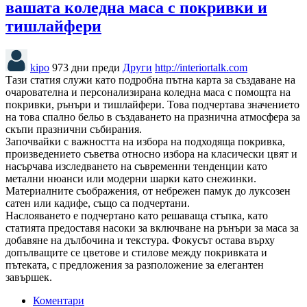
вашата коледна маса с покривки и
тишлайфери
kipo
973 дни преди
Други
http://interiortalk.com
Тази статия служи като подробна пътна карта за създаване на
очарователна и персонализирана коледна маса с помощта на
покривки, рънъри и тишлайфери. Това подчертава значението
на това спално бельо в създаването на празнична атмосфера за
скъпи празнични събирания.
Започвайки с важността на избора на подходяща покривка,
произведението съветва относно избора на класически цвят и
насърчава изследването на съвременни тенденции като
метални нюанси или модерни шарки като снежинки.
Материалните съображения, от небрежен памук до луксозен
сатен или кадифе, също са подчертани.
Наслояването е подчертано като решаваща стъпка, като
статията предоставя насоки за включване на рънъри за маса за
добавяне на дълбочина и текстура. Фокусът остава върху
допълващите се цветове и стилове между покривката и
пътеката, с предложения за разположение за елегантен
завършек.
Коментари