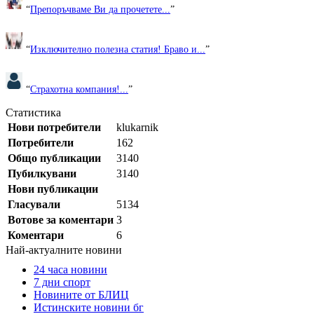
“
Препоръчваме Ви да прочетете...
”
“
Изключително полезна статия! Браво и...
”
“
Страхотна компания!...
”
Статистика
Нови потребители
klukarnik
Потребители
162
Общо публикации
3140
Пубилкувани
3140
Нови публикации
Гласували
5134
Вотове за коментари
3
Коментари
6
Най-актуалните новини
24 часа новини
7 дни спорт
Новините от БЛИЦ
Истинските новини бг