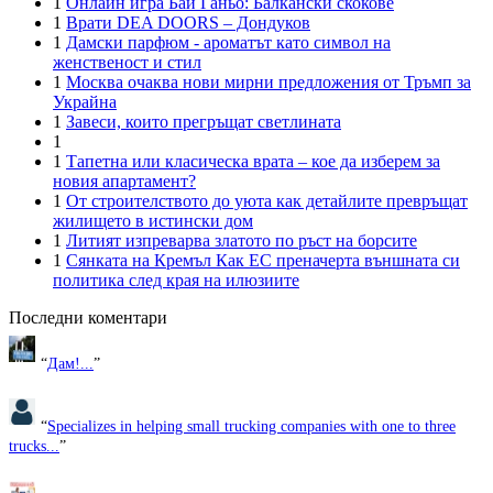
1
Онлайн игра Бай Ганьо: Балкански скокове
1
Врати DEA DOORS – Дондуков
1
Дамски парфюм - ароматът като символ на
женственост и стил
1
Москва очаква нови мирни предложения от Тръмп за
Украйна
1
Завеси, които прегръщат светлината
1
1
Тапетна или класическа врата – кое да изберем за
новия апартамент?
1
От строителството до уюта как детайлите превръщат
жилището в истински дом
1
Литият изпреварва златото по ръст на борсите
1
Сянката на Кремъл Как ЕС преначерта външната си
политика след края на илюзиите
Последни коментари
“
Дам!...
”
“
Specializes in helping small trucking companies with one to three
trucks...
”