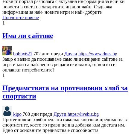
Новият портал разполага с актуална информация за всички
новости в света на хазартните игри онлайн. Съдържа
информация за най- новите игри и най- добрите
Прочетете повече
1
Има ли сайтове
bobby621
702 дни преди
Други
https://www.dnes.bg
Защо е важно да посещаваме само лицензирани сайтове за
игра и кои са най-често срещаните измами, от които се
оплакват потребителите?
1
Предимствата на протеиновия хляб за
спортисти
kipo
708 дни преди
Други
https://livebiz.bg
Протеиновият хляб предлага няколко ключови предимства за
спортистите, което го прави ценна добавка към диетата им.
Едно от основните предимства е способността