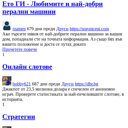
Ето ГИ - Любимите и най-добри
перални машини
rzamen
679 дни преди
Други
https://sravniceni.com
Ако търсите някоя от най-добрите перални машини за вашия
дом, попаднали сте на точната информация. Аз също бях във
вашето положение и доста се лутах докато
Прочетете повече
1
Онлайн слотове
bobby621
687 дни преди
Други
https://dbr.bg
Джакпот от 23,5 милиона долара е спечелен от анонимен
играч. Проверете статистиката за най-печелившите слотове, в
историята.
1
Стратегии