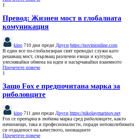
1
Превод: Жизнен мост в глобалната
комуникация
kipo
710 дни преди
Други
https://novinionline.com
В един все по-глобализиран свят преводът служи като
решаващ мост, свързващ различни езици и култури,
улеснявайки обмена на идеи и насърчавайки взаимното
Прочетете повече
1
Защо Fox е предпочитана марка за
риболовците
kipo
711 дни преди
Други
https://nikolaymarinov.net
Fox се превърна в любима марка сред риболовците, както
начинаещи, така и професионалисти, поради непоколебимата
си отдаденост на качеството, иновациите
Прочетете повече