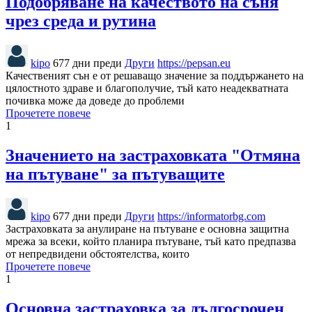
Подобряване на качеството на съня
чрез среда и рутина
kipo
677 дни преди
Други
https://pepsan.eu
Качественият сън е от решаващо значение за поддържането на
цялостното здраве и благополучие, тъй като неадекватната
почивка може да доведе до проблеми
Прочетете повече
1
Значението на застраховката "Отмяна
на пътуване" за пътуващите
kipo
677 дни преди
Други
https://informatorbg.com
Застраховката за анулиране на пътуване е основна защитна
мрежа за всеки, който планира пътуване, тъй като предпазва
от непредвидени обстоятелства, които
Прочетете повече
1
Основна застраховка за дългосрочен