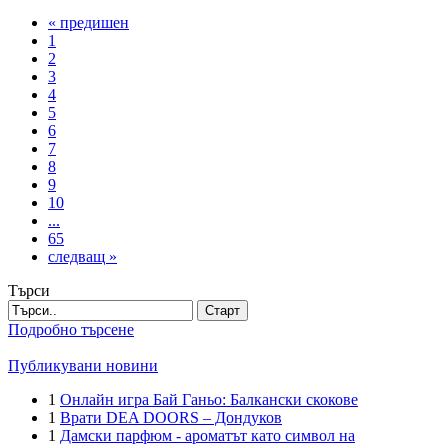
« предишен
1
2
3
4
5
6
7
8
9
10
...
65
следващ »
Търси
Старт
Подробно търсене
Публикувани новини
1
Онлайн игра Бай Ганьо: Балкански скокове
1
Врати DEA DOORS – Дондуков
1
Дамски парфюм - ароматът като символ на