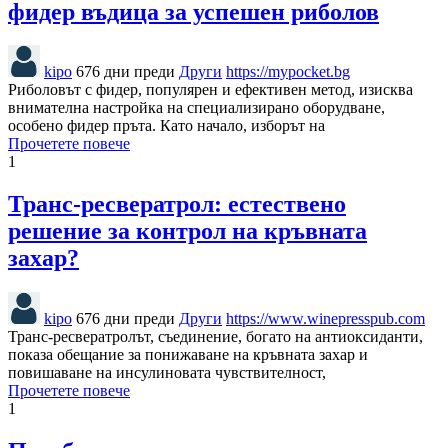
фидер въдица за успешен риболов
kipo
676 дни преди
Други
https://mypocket.bg
Риболовът с фидер, популярен и ефективен метод, изисква
внимателна настройка на специализирано оборудване,
особено фидер пръта. Като начало, изборът на
Прочетете повече
1
Транс-ресвератрол: естествено
решение за контрол на кръвната
захар?
kipo
676 дни преди
Други
https://www.winepresspub.com
Транс-ресвератролът, съединение, богато на антиоксиданти,
показа обещание за понижаване на кръвната захар и
повишаване на инсулиновата чувствителност,
Прочетете повече
1