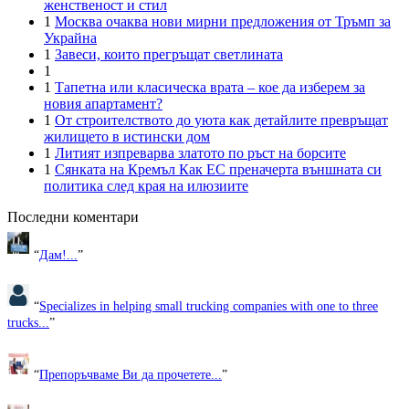
женственост и стил
1
Москва очаква нови мирни предложения от Тръмп за
Украйна
1
Завеси, които прегръщат светлината
1
1
Тапетна или класическа врата – кое да изберем за
новия апартамент?
1
От строителството до уюта как детайлите превръщат
жилището в истински дом
1
Литият изпреварва златото по ръст на борсите
1
Сянката на Кремъл Как ЕС преначерта външната си
политика след края на илюзиите
Последни коментари
“
Дам!...
”
“
Specializes in helping small trucking companies with one to three
trucks...
”
“
Препоръчваме Ви да прочетете...
”