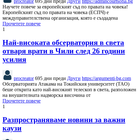
procreator
695 дни преди
Други
https://admincourtsofia.bg
Научете повече за европейският съд по правата на човека!
Европейският съд по правата на човека (ЕСПЧ) е
междуправителствена организация, която е създадена
Прочетете повече
1
Най-високата обсерватория в света
отваря врати в Чили след 26 години
усилия
procreator
695 дни преди
Други
https://argumenti-bg.com
Обсерваторията Атакама на Токийския университет (TAO)
беше открита като най-високият телескоп в света, разположен
на внушителната надморска височина от
Прочетете повече
1
Разпространяваме новини за важни
каузи