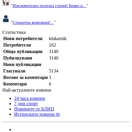
“
Изключително полезна статия! Браво и...
”
“
Страхотна компания!...
”
Статистика
Нови потребители
klukarnik
Потребители
162
Общо публикации
3140
Пубилкувани
3140
Нови публикации
Гласували
5134
Вотове за коментари
3
Коментари
6
Най-актуалните новини
24 часа новини
7 дни спорт
Новините от БЛИЦ
Истинските новини бг