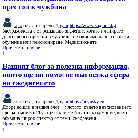
престой в чужбина
kipo
677 дни преди
Други
https://www.zagrada.bg
Застраховката е от решаващо значение, когато планирате
дългосрочен престой в чужбина, независимо дали за работа,
обучение или пенсиониране. Медицинските
Прочетете повече
1
Вашият блог за полезна информация,
която ще ви помогне във всяка сфера
на ежедневието
kipo
677 дни преди
Други
https://neynsky.eu
Добре дошли в нашия блог – мястото, където вдъхновението
среща знанието! Тук ще откриете богато съдържание, което
обхваща широк спектър от теми, съобразени
Прочетете повече
1