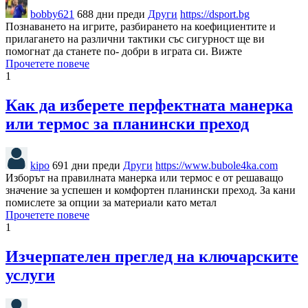
bobby621
688 дни преди
Други
https://dsport.bg
Познаването на игрите, разбирането на коефициентите и
прилагането на различни тактики със сигурност ще ви
помогнат да станете по- добри в играта си. Вижте
Прочетете повече
1
Как да изберете перфектната манерка
или термос за планински преход
kipo
691 дни преди
Други
https://www.bubole4ka.com
Изборът на правилната манерка или термос е от решаващо
значение за успешен и комфортен планински преход. За кани
помислете за опции за материали като метал
Прочетете повече
1
Изчерпателен преглед на ключарските
услуги