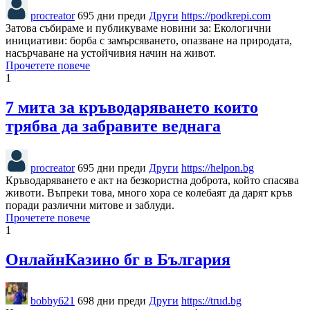
procreator
695 дни преди
Други
https://podkrepi.com
Затова събираме и публикуваме новини за: Екологични
инициативи: борба с замърсяването, опазване на природата,
насърчаване на устойчивия начин на живот.
Прочетете повече
1
7 мита за кръводаряването които
трябва да забравите веднага
procreator
695 дни преди
Други
https://helpon.bg
Кръводаряването е акт на безкористна доброта, който спасява
животи. Въпреки това, много хора се колебаят да дарят кръв
поради различни митове и заблуди.
Прочетете повече
1
ОнлайнКазино бг в България
bobby621
698 дни преди
Други
https://trud.bg