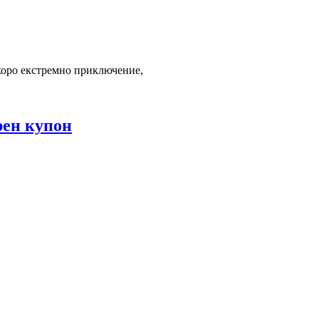
-скоро екстремно приключение,
рен купон