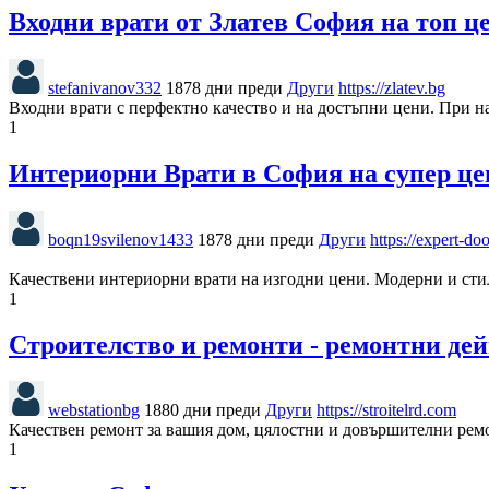
Входни врати от Златев София на топ ц
stefanivanov332
1878 дни преди
Други
https://zlatev.bg
Входни врати с перфектно качество и на достъпни цени. При на
1
Интериорни Врати в София на супер це
boqn19svilenov1433
1878 дни преди
Други
https://expert-do
Качествени интериорни врати на изгодни цени. Модерни и сти
1
Строителство и ремонти - ремонтни де
webstationbg
1880 дни преди
Други
https://stroitelrd.com
Качествен ремонт за вашия дом, цялостни и довършителни ремо
1