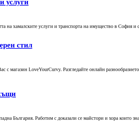
и услуги
та на хамалските услуги и транспорта на имущество в София и с
ерен стил
ас с магазин LoveYourCurvy. Разгледайте онлайн разнообразието
 къщи
на България. Работим с доказали се майстори и хора които зная