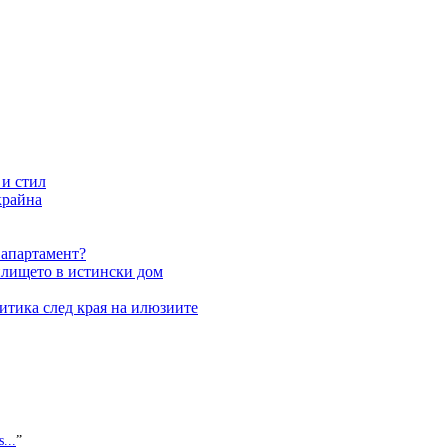
 и стил
крайна
 апартамент?
илището в истински дом
итика след края на илюзиите
...
”