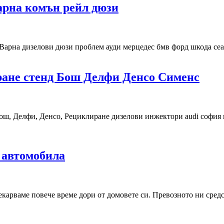
арна комън рейл дюзи
арна дизелови дюзи проблем ауди мерцедес бмв форд шкода сеат
ране стенд Бош Делфи Денсо Сименс
Бош, Делфи, Денсо, Рециклиране дизелови инжектори audi софия
 автомобила
екарваме повече време дори от домовете си. Превозното ни средс