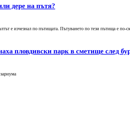
или дере на пътя?
асфалтът е изчезнал по пътищата. Пътуването по тези пътища е по
аха пловдивски парк в сметище след бу
озариума