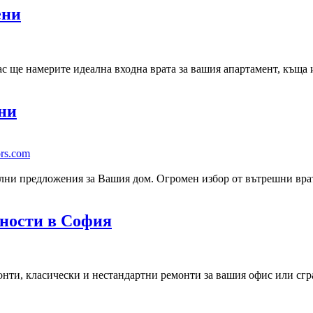
ени
с ще намерите идеална входна врата за вашия апартамент, къща 
ни
ors.com
лни предложения за Вашия дом. Огромен избор от вътрешни врат
йности в София
нти, класически и нестандартни ремонти за вашия офис или сгр