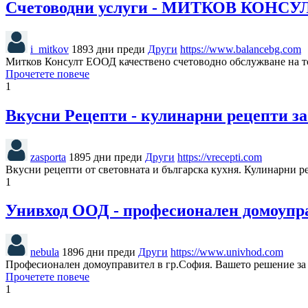
Счетоводни услуги - МИТКОВ КОНСУЛ
i_mitkov
1893 дни преди
Други
https://www.balancebg.com
Митков Консулт ЕООД качествено счетоводно обслужване на топ
Прочетете повече
1
Вкусни Рецепти - кулинарни рецепти за 
zasporta
1895 дни преди
Други
https://vrecepti.com
Вкусни рецепти от световната и българска кухня. Кулинарни р
1
Унивход ООД - професионален домоупр
nebula
1896 дни преди
Други
https://www.univhod.com
Професионален домоуправител в гр.София. Вашето решение за 
Прочетете повече
1