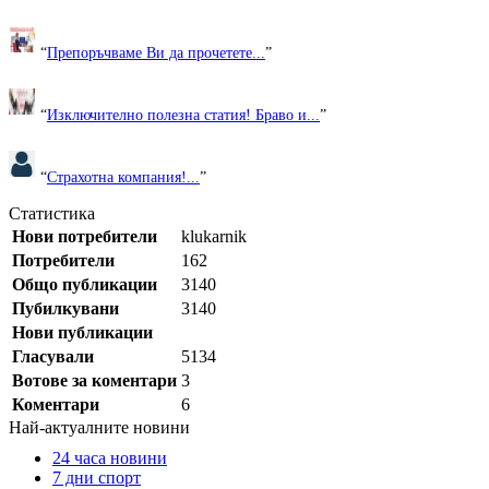
“
Препоръчваме Ви да прочетете...
”
“
Изключително полезна статия! Браво и...
”
“
Страхотна компания!...
”
Статистика
Нови потребители
klukarnik
Потребители
162
Общо публикации
3140
Пубилкувани
3140
Нови публикации
Гласували
5134
Вотове за коментари
3
Коментари
6
Най-актуалните новини
24 часа новини
7 дни спорт