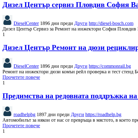
Дизел Център сервиз Пловдив София В
DieselCenter
1896 дни преди
Други
http://diesel-bosch.com
Дизел Център Сервиз за Ремонт на инжектори София Пловдив В
1
Дизел Център Ремонт на дюзи рецикли
DieselCenter
1896 дни преди
Други
https://commonrail.bg
Ремонт на инжектори дюзи комън рейл проверка и тест стенд 
Прочетете повече
1
Предимства на редовната поддръжка на
roadhelpbg
1897 дни преди
Други
https://roadhelp.bg
Автомобилът за някои от нас се превръща в мястото, в което пр
Прочетете повече
1