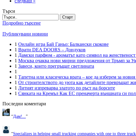
следващ »
Търси
Старт
Подробно търсене
Публикувани новини
1
Онлайн игра Бай Ганьо: Балкански скокове
1
Врати DEA DOORS – Дондуков
1
Дамски парфюм - ароматът като символ на женственост
1
Москва очаква нови мирни предложения от Тръмп за У
1
Завеси, които прегръщат светлината
1
1
Тапетна или класическа врата – кое да изберем за новия
1
От строителството до уюта как детайлите превръщат ж
1
Литият изпреварва златото по ръст на борсите
1
Сянката на Кремъл Как ЕС преначерта външната си пол
Последни коментари
“
Дам!...
”
“
Specializes in helping small trucking companies with one to three trucks