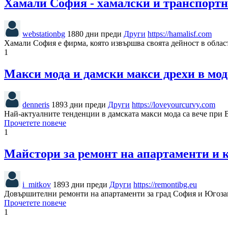
Хамали София - хамалски и транспортн
webstationbg
1880 дни преди
Други
https://hamalisf.com
Хамали София е фирма, която извършва своята дейност в област
1
Макси мода и дамски макси дрехи в мод
denneris
1893 дни преди
Други
https://loveyourcurvy.com
Най-актуалните тенденции в дамската макси мода са вече при В
Прочетете повече
1
Майстори за ремонт на апартаменти и
i_mitkov
1893 дни преди
Други
https://remontibg.eu
Довършителни ремонти на апартаменти за град София и Югозапад
Прочетете повече
1