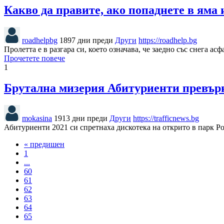
Какво да правите, ако попаднете в яма 
roadhelpbg
1897 дни преди
Други
https://roadhelp.bg
Пролетта е в разгара си, което означава, че заедно със снега 
Прочетете повече
1
Брутална мизерия Абитуриенти превърн
mokasina
1913 дни преди
Други
https://trafficnews.bg
Абитуриенти 2021 си спретнаха дискотека на открито в парк Р
« предишен
1
...
60
61
62
63
64
65