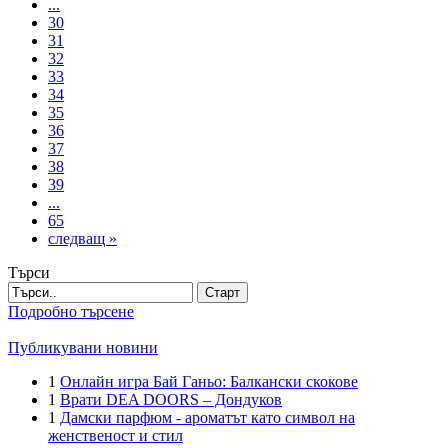
...
30
31
32
33
34
35
36
37
38
39
...
65
следващ »
Търси
Старт
Подробно търсене
Публикувани новини
1
Онлайн игра Бай Ганьо: Балкански скокове
1
Врати DEA DOORS – Дондуков
1
Дамски парфюм - ароматът като символ на
женственост и стил