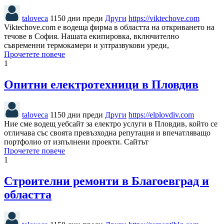
taloveca
1150 дни преди
Други
https://viktechove.com
Viktechove.com е водеща фирма в областта на откриването на
течове в София. Нашата екипировка, включително
съвременни термокамери и ултразвукови уреди,
Прочетете повече
1
Опитни електротехници в Пловдив
taloveca
1150 дни преди
Други
https://elplovdiv.com
Ние сме водещ уебсайт за електро услуги в Пловдив, който се
отличава със своята превъзходна репутация и впечатляващо
портфолио от изпълнени проекти. Сайтът
Прочетете повече
1
Строителни ремонти в Благоевград и
областта