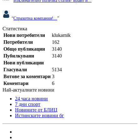
“
Изключително полезна статия! Браво и...
”
“
Страхотна компания!...
”
Статистика
Нови потребители
klukarnik
Потребители
162
Общо публикации
3140
Пубилкувани
3140
Нови публикации
Гласували
5134
Вотове за коментари
3
Коментари
6
Най-актуалните новини
24 часа новини
7 дни спорт
Новините от БЛИЦ
Истинските новини бг