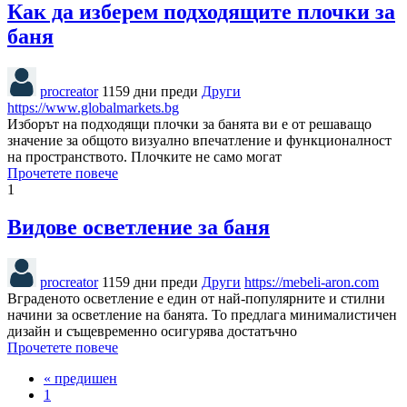
Как да изберем подходящите плочки за
баня
procreator
1159 дни преди
Други
https://www.globalmarkets.bg
Изборът на подходящи плочки за банята ви е от решаващо
значение за общото визуално впечатление и функционалност
на пространството. Плочките не само могат
Прочетете повече
1
Видове осветление за баня
procreator
1159 дни преди
Други
https://mebeli-aron.com
Вграденото осветление е един от най-популярните и стилни
начини за осветление на банята. То предлага минималистичен
дизайн и същевременно осигурява достатъчно
Прочетете повече
« предишен
1