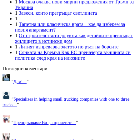
1
Москва очаква нови мирни предложения от Тръмп за
Украйна
1
Завеси, които прегръщат светлината
1
1
Тапетна или класическа врата – кое да изберем за
новия апартамент?
1
От строителството до уюта как детайлите превръщат
жилището в истински дом
1
Литият изпреварва златото по ръст на борсите
1
Сянката на Кремъл Как ЕС преначерта външната си
политика след края на илюзиите
Последни коментари
“
Дам!...
”
“
Specializes in helping small trucking companies with one to three
trucks...
”
“
Препоръчваме Ви да прочетете...
”