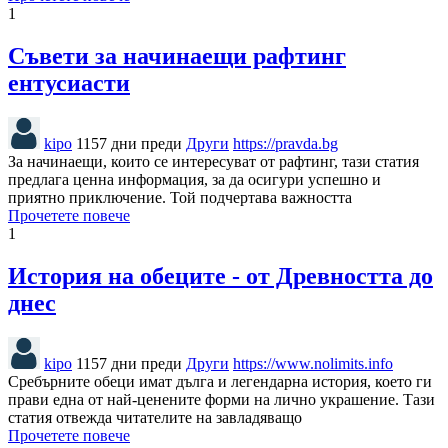
1
Съвети за начинаещи рафтинг
ентусиасти
kipo
1157 дни преди
Други
https://pravda.bg
За начинаещи, които се интересуват от рафтинг, тази статия
предлага ценна информация, за да осигури успешно и
приятно приключение. Той подчертава важността
Прочетете повече
1
История на обеците - от Древността до
днес
kipo
1157 дни преди
Други
https://www.nolimits.info
Сребърните обеци имат дълга и легендарна история, което ги
прави една от най-ценените форми на лично украшение. Тази
статия отвежда читателите на завладяващо
Прочетете повече