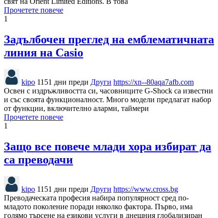
свят на Orient Limited Editions. В това
Прочетете повече
1
Задълбочен преглед на емблематичната
линия на Casio
kipo
1151 дни преди
Други
https://xn--80aqa7afb.com
Освен с издръжливостта си, часовниците G-Shock са известни
и със своята функционалност. Много модели предлагат набор
от функции, включително аларми, таймери
Прочетете повече
1
Защо все повече млади хора избират да
са преводачи
kipo
1151 дни преди
Други
https://www.cross.bg
Преводаческата професия набира популярност сред по-
младото поколение поради няколко фактора. Първо, има
голямо търсене на езикови услуги в днешния глобализиран