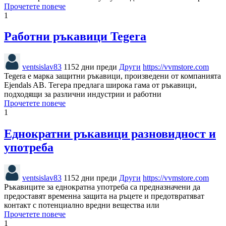
Прочетете повече
1
Работни ръкавици Tegera
ventsislav83
1152 дни преди
Други
https://vvmstore.com
Tegera е марка защитни ръкавици, произведени от компанията
Ejendals AB. Тегера предлага широка гама от ръкавици,
подходящи за различни индустрии и работни
Прочетете повече
1
Еднократни ръкавици разновидност и
употреба
ventsislav83
1152 дни преди
Други
https://vvmstore.com
Ръкавиците за еднократна употреба са предназначени да
предоставят временна защита на ръцете и предотвратяват
контакт с потенциално вредни вещества или
Прочетете повече
1