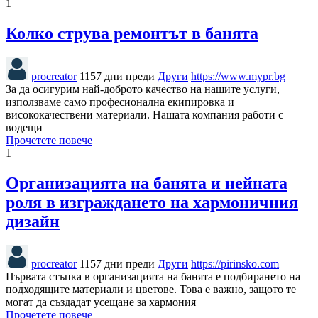
1
Колко струва ремонтът в банята
procreator
1157 дни преди
Други
https://www.mypr.bg
За да осигурим най-доброто качество на нашите услуги,
използваме само професионална екипировка и
висококачествени материали. Нашата компания работи с
водещи
Прочетете повече
1
Организацията на банята и нейната
роля в изграждането на хармоничния
дизайн
procreator
1157 дни преди
Други
https://pirinsko.com
Първата стъпка в организацията на банята е подбирането на
подходящите материали и цветове. Това е важно, защото те
могат да създадат усещане за хармония
Прочетете повече