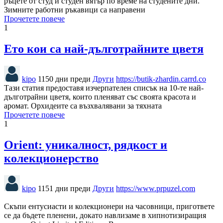
ръцете от студ и студен вятър по време на студените дни.
Зимните работни ръкавици са направени
Прочетете повече
1
Ето кои са най-дълготрайните цветя
kipo
1150 дни преди
Други
https://butik-zhardin.carrd.co
Тази статия предоставя изчерпателен списък на 10-те най-
дълготрайни цветя, които пленяват със своята красота и
аромат. Орхидеите са възхвалявани за тяхната
Прочетете повече
1
Orient: уникалност, рядкост и
колекционерство
kipo
1151 дни преди
Други
https://www.prpuzel.com
Скъпи ентусиасти и колекционери на часовници, пригответе
се да бъдете пленени, докато навлизаме в хипнотизиращия