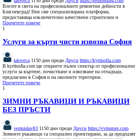
taloveca
1150 дни преди
Други
https://remontiblg.com
Влезте в света на професионалните ремонтни дейности в
Благоевград! Ние сме специализирана платформа,
предоставяща изключително качествени строителни и
Прочетете повече
1
Услуги за кърти чисти извозва София
taloveca
1150 дни преди
Други
https://kyrtisofia.com
В kyrtisofia.com ще откриете пълен спектър от професионални
услуги за къртене, почистване и извозване на отпадъци,
предлагани в София и на околните територии.
Прочетете повече
1
ЗИМНИ РЪКАВИЦИ И РЪКАВИЦИ
БЕЗ ПРЪСТИ
ventsislav83
1150 дни преди
Други
https://vvmstore.com
Зимните ръкавици са специално проектирани, за да предпазят