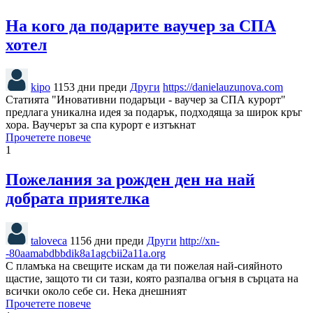
На кого да подарите ваучер за СПА
хотел
kipo
1153 дни преди
Други
https://danielauzunova.com
Статията "Иновативни подаръци - ваучер за СПА курорт"
предлага уникална идея за подарък, подходяща за широк кръг
хора. Ваучерът за спа курорт е изтъкнат
Прочетете повече
1
Пожелания за рожден ден на най
добрата приятелка
taloveca
1156 дни преди
Други
http://xn-
-80aamabdbbdik8a1agcbii2a11a.org
С пламъка на свещите искам да ти пожелая най-сияйното
щастие, защото ти си тази, която разпалва огъня в сърцата на
всички около себе си. Нека днешният
Прочетете повече