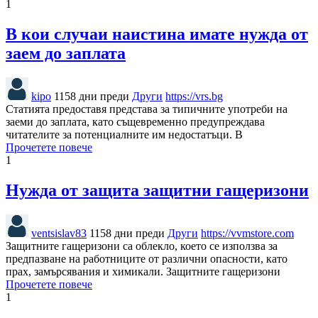
1
В кои случаи наистина имате нужда от
заем до заплата
kipo
1158 дни преди
Други
https://vrs.bg
Статията предоставя представа за типичните употреби на
заеми до заплата, като същевременно предупреждава
читателите за потенциалните им недостатъци. В
Прочетете повече
1
Нужда от защита защитни гащеризони
ventsislav83
1158 дни преди
Други
https://vvmstore.com
Защитните гащеризони са облекло, което се използва за
предпазване на работниците от различни опасности, като
прах, замърсявания и химикали. Защитните гащеризони
Прочетете повече
1