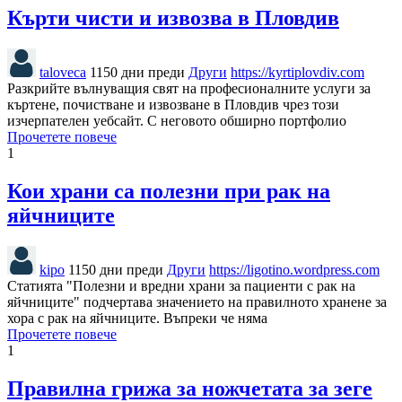
Кърти чисти и извозва в Пловдив
taloveca
1150 дни преди
Други
https://kyrtiplovdiv.com
Разкрийте вълнуващия свят на професионалните услуги за
къртене, почистване и извозване в Пловдив чрез този
изчерпателен уебсайт. С неговото обширно портфолио
Прочетете повече
1
Кои храни са полезни при рак на
яйчниците
kipo
1150 дни преди
Други
https://ligotino.wordpress.com
Статията "Полезни и вредни храни за пациенти с рак на
яйчниците" подчертава значението на правилното хранене за
хора с рак на яйчниците. Въпреки че няма
Прочетете повече
1
Правилна грижа за ножчетата за зеге