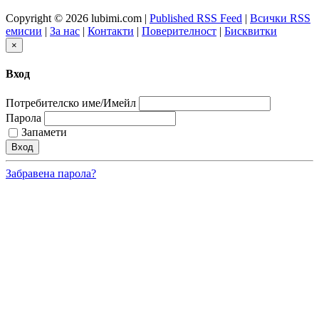
Copyright © 2026 lubimi.com |
Published RSS Feed
|
Всички RSS
емисии
|
За нас
|
Контакти
|
Поверителност
|
Бисквитки
×
Вход
Потребителско име/Имейл
Парола
Запамети
Забравена парола?