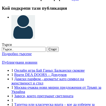
Кой подкрепи тази публикация
Търси
Старт
Подробно търсене
Публикувани новини
1
Онлайн игра Бай Ганьо: Балкански скокове
1
Врати DEA DOORS – Дондуков
1
Дамски парфюм - ароматът като символ на
женственост и стил
1
Москва очаква нови мирни предложения от Тръмп за
Украйна
1
Завеси, които прегръщат светлината
1
1
Тапетна или класическа врата – кое да изберем за