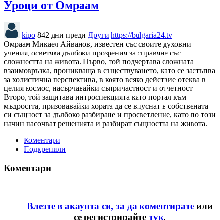
Уроци от Омраам
kipo
842 дни преди
Други
https://bulgaria24.tv
Омраам Микаел Айванов, известен със своите духовни
учения, осветява дълбоки прозрения за справяне със
сложността на живота. Първо, той подчертава сложната
взаимовръзка, проникваща в съществуването, като се застъпва
за холистична перспектива, в която всяко действие отеква в
целия космос, насърчавайки съпричастност и отчетност.
Второ, той защитава интроспекцията като портал към
мъдростта, призовавайки хората да се впуснат в собствената
си същност за дълбоко разбиране и просветление, като по този
начин насочват решенията и разбират същността на живота.
Коментари
Подкрепили
Коментари
Влезте в акаунта си, за да коментирате
или
се регистрирайте
тук
.