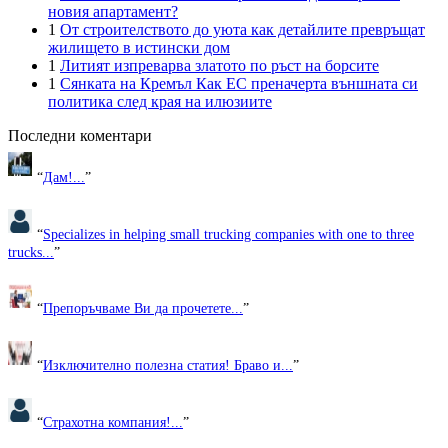
новия апартамент?
1
От строителството до уюта как детайлите превръщат
жилището в истински дом
1
Литият изпреварва златото по ръст на борсите
1
Сянката на Кремъл Как ЕС преначерта външната си
политика след края на илюзиите
Последни коментари
“
Дам!...
”
“
Specializes in helping small trucking companies with one to three
trucks...
”
“
Препоръчваме Ви да прочетете...
”
“
Изключително полезна статия! Браво и...
”
“
Страхотна компания!...
”