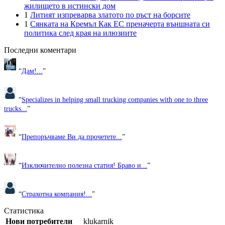
жилището в истински дом
1
Литият изпреварва златото по ръст на борсите
1
Сянката на Кремъл Как ЕС преначерта външната си
политика след края на илюзиите
Последни коментари
“
Дам!...
”
“
Specializes in helping small trucking companies with one to three
trucks...
”
“
Препоръчваме Ви да прочетете...
”
“
Изключително полезна статия! Браво и...
”
“
Страхотна компания!...
”
Статистика
Нови потребители
klukarnik