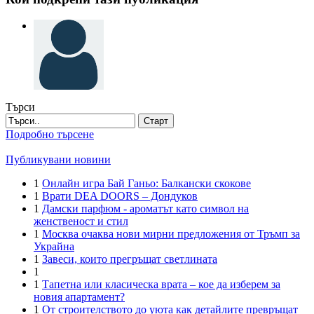
Търси
Старт
Подробно търсене
Публикувани новини
1
Онлайн игра Бай Ганьо: Балкански скокове
1
Врати DEA DOORS – Дондуков
1
Дамски парфюм - ароматът като символ на
женственост и стил
1
Москва очаква нови мирни предложения от Тръмп за
Украйна
1
Завеси, които прегръщат светлината
1
1
Тапетна или класическа врата – кое да изберем за
новия апартамент?
1
От строителството до уюта как детайлите превръщат