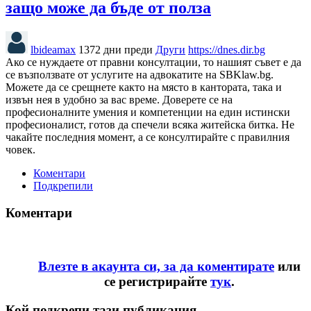
защо може да бъде от полза
lbideamax
1372 дни преди
Други
https://dnes.dir.bg
Ако се нуждаете от правни консултации, то нашият съвет е да
се възползвате от услугите на адвокатите на SBKlaw.bg.
Можете да се срещнете както на място в кантората, така и
извън нея в удобно за вас време. Доверете се на
професионалните умения и компетенции на един истински
професионалист, готов да спечели всяка житейска битка. Не
чакайте последния момент, а се консултирайте с правилния
човек.
Коментари
Подкрепили
Коментари
Влезте в акаунта си, за да коментирате
или
се регистрирайте
тук
.
Кой подкрепи тази публикация