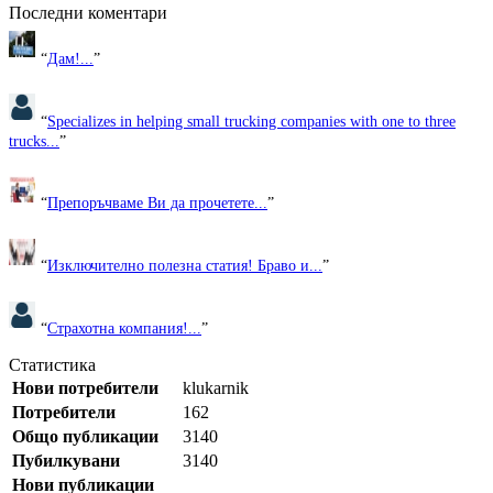
Последни коментари
“
Дам!...
”
“
Specializes in helping small trucking companies with one to three
trucks...
”
“
Препоръчваме Ви да прочетете...
”
“
Изключително полезна статия! Браво и...
”
“
Страхотна компания!...
”
Статистика
Нови потребители
klukarnik
Потребители
162
Общо публикации
3140
Пубилкувани
3140
Нови публикации