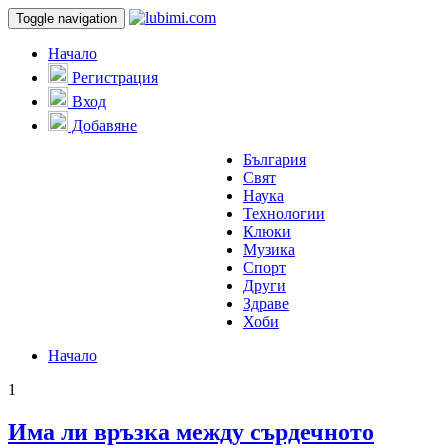
Toggle navigation
Начало
Регистрация
Вход
Добавяне
България
Свят
Наука
Технологии
Клюки
Музика
Спорт
Други
Здраве
Хоби
Начало
1
Има ли връзка между сърдечното