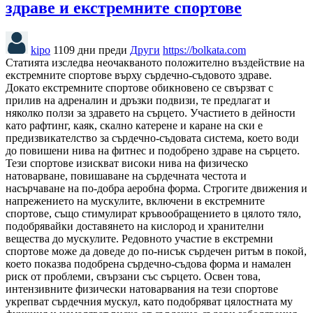
здраве и екстремните спортове
kipo
1109 дни преди
Други
https://bolkata.com
Статията изследва неочакваното положително въздействие на
екстремните спортове върху сърдечно-съдовото здраве.
Докато екстремните спортове обикновено се свързват с
прилив на адреналин и дръзки подвизи, те предлагат и
няколко ползи за здравето на сърцето. Участието в дейности
като рафтинг, каяк, скално катерене и каране на ски е
предизвикателство за сърдечно-съдовата система, което води
до повишени нива на фитнес и подобрено здраве на сърцето.
Тези спортове изискват високи нива на физическо
натоварване, повишаване на сърдечната честота и
насърчаване на по-добра аеробна форма. Строгите движения и
напрежението на мускулите, включени в екстремните
спортове, също стимулират кръвообращението в цялото тяло,
подобрявайки доставянето на кислород и хранителни
вещества до мускулите. Редовното участие в екстремни
спортове може да доведе до по-нисък сърдечен ритъм в покой,
което показва подобрена сърдечно-съдова форма и намален
риск от проблеми, свързани със сърцето. Освен това,
интензивните физически натоварвания на тези спортове
укрепват сърдечния мускул, като подобряват цялостната му