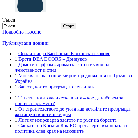
Търси
Старт
Подробно търсене
Публикувани новини
1
Онлайн игра Бай Ганьо: Балкански скокове
1
Врати DEA DOORS – Дондуков
1
Дамски парфюм - ароматът като символ на
женственост и стил
1
Москва очаква нови мирни предложения от Тръмп за
Украйна
1
Завеси, които прегръщат светлината
1
1
Тапетна или класическа врата – кое да изберем за
новия апартамент?
1
От строителството до уюта как детайлите превръщат
жилището в истински дом
1
Литият изпреварва златото по ръст на борсите
1
Сянката на Кремъл Как ЕС преначерта външната си
политика след края на илюзиите