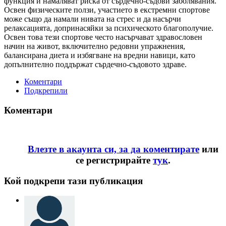
функция и намаляват риска от сърдечно-съдови заболявания.
Освен физическите ползи, участието в екстремни спортове
може също да намали нивата на стрес и да насърчи
релаксацията, допринасяйки за психическото благополучие.
Освен това тези спортове често насърчават здравословен
начин на живот, включително редовни упражнения,
балансирана диета и избягване на вредни навици, като
допълнително поддържат сърдечно-съдовото здраве.
Коментари
Подкрепили
Коментари
Влезте в акаунта си, за да коментирате
или
се регистрирайте
тук
.
Кой подкрепи тази публикация