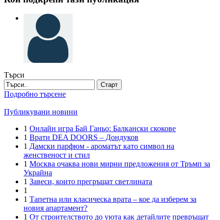
Търси
Старт
Подробно търсене
Публикувани новини
1
Онлайн игра Бай Ганьо: Балкански скокове
1
Врати DEA DOORS – Дондуков
1
Дамски парфюм - ароматът като символ на
женственост и стил
1
Москва очаква нови мирни предложения от Тръмп за
Украйна
1
Завеси, които прегръщат светлината
1
1
Тапетна или класическа врата – кое да изберем за
новия апартамент?
1
От строителството до уюта как детайлите превръщат