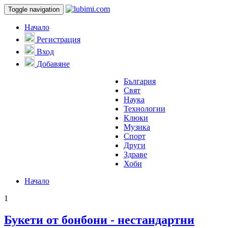
Toggle navigation
Начало
Регистрация
Вход
Добавяне
България
Свят
Наука
Технологии
Клюки
Музика
Спорт
Други
Здраве
Хоби
Начало
1
Букети от бонбони - нестандартни