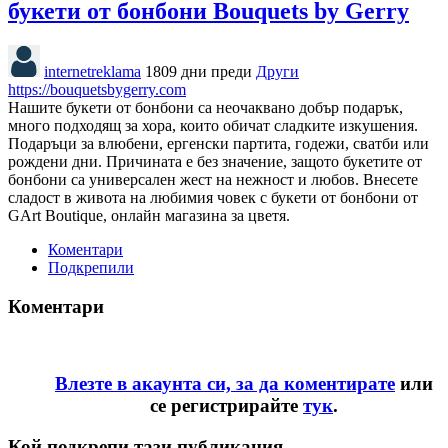
букети от бонбони Bouquets by Gerry
internetreklama
1809 дни преди
Други
https://bouquetsbygerry.com
Нашите букети от бонбони са неочаквано добър подарък,
много подходящ за хора, които обичат сладките изкушения.
Подаръци за влюбени, ергенски партита, годежи, сватби или
рождени дни. Причината е без значение, защото букетите от
бонбони са универсален жест на нежност и любов. Внесете
сладост в живота на любимия човек с букети от бонбони от
GArt Boutique, онлайн магазина за цветя.
Коментари
Подкрепили
Коментари
Влезте в акаунта си, за да коментирате
или
се регистрирайте
тук
.
Кой подкрепи тази публикация