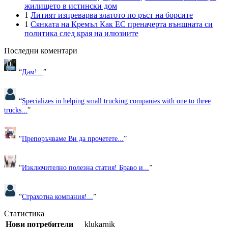
жилището в истински дом
1
Литият изпреварва златото по ръст на борсите
1
Сянката на Кремъл Как ЕС преначерта външната си
политика след края на илюзиите
Последни коментари
“
Дам!...
”
“
Specializes in helping small trucking companies with one to three
trucks...
”
“
Препоръчваме Ви да прочетете...
”
“
Изключително полезна статия! Браво и...
”
“
Страхотна компания!...
”
Статистика
Нови потребители
klukarnik