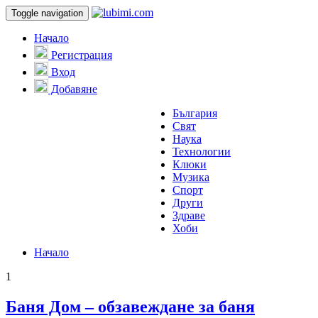
Toggle navigation
Начало
Регистрация
Вход
Добавяне
България
Свят
Наука
Технологии
Клюки
Музика
Спорт
Други
Здраве
Хоби
Начало
1
Баня Дом – обзавеждане за баня