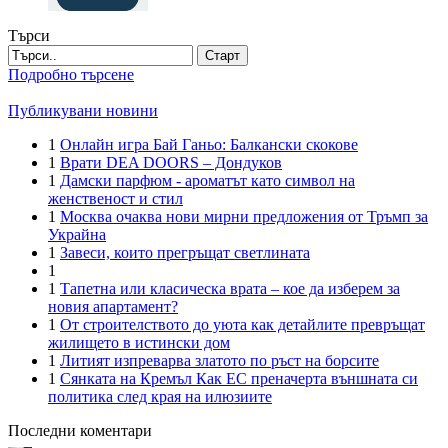
Търси
Старт
Подробно търсене
Публикувани новини
1
Онлайн игра Бай Ганьо: Балкански скокове
1
Врати DEA DOORS – Дондуков
1
Дамски парфюм - ароматът като символ на
женственост и стил
1
Москва очаква нови мирни предложения от Тръмп за
Украйна
1
Завеси, които прегръщат светлината
1
1
Тапетна или класическа врата – кое да изберем за
новия апартамент?
1
От строителството до уюта как детайлите превръщат
жилището в истински дом
1
Литият изпреварва златото по ръст на борсите
1
Сянката на Кремъл Как ЕС преначерта външната си
политика след края на илюзиите
Последни коментари