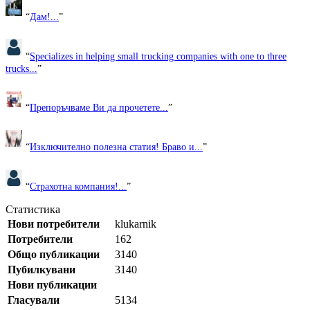
“
Дам!...
”
“
Specializes in helping small trucking companies with one to three
trucks...
”
“
Препоръчваме Ви да прочетете...
”
“
Изключително полезна статия! Браво и...
”
“
Страхотна компания!...
”
Статистика
Нови потребители
klukarnik
Потребители
162
Общо публикации
3140
Пубилкувани
3140
Нови публикации
Гласували
5134