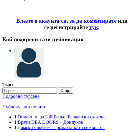
Влезте в акаунта си, за да коментирате
или
се регистрирайте
тук
.
Кой подкрепи тази публикация
Търси
Старт
Подробно търсене
Публикувани новини
1
Онлайн игра Бай Ганьо: Балкански скокове
1
Врати DEA DOORS – Дондуков
1
Дамски парфюм - ароматът като символ на