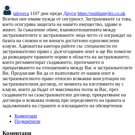
taloveca
1107 дни преди
Други
https://sophiamyles.co.uk
Всички ние имаме нужда от сигурност. Застраховките са това,
което осигурява защитата на нашето имущество, здраве и
живот. За съжаление обаче, взаимоотношенията между
застрахователите и застрахованите лица често се изграждат на
базата на сложни и не винаги достатъчно едносмислени
клаузи. Адвокатска кантора работи със специалисти по
застрахователно право с дългогодишен опит и ще Ви помогне
да разкодирате правните норми в областта на застраховането,
които регламентират създаването, протичането и
прекратяването на отношенията между Вас и застрахователите
Ви. Предлагаме Ви да се възползвате от нашия опит в
застрахователното право относно всякакви консултации по
застрахователния договор, от момента на изготвянето му с
клаузи, които да бъдат от максимална полза за Вас, през
създаването на съзастрахователен договор, прекратяване на
договора и всякаква помощ при определянето на правата и
задълженията на страните и изплащането на обезщетения.
Коментари
Подкрепили
Коментари