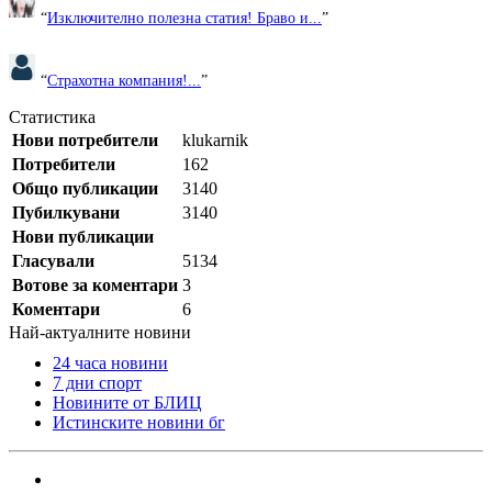
“
Изключително полезна статия! Браво и...
”
“
Страхотна компания!...
”
Статистика
Нови потребители
klukarnik
Потребители
162
Общо публикации
3140
Пубилкувани
3140
Нови публикации
Гласували
5134
Вотове за коментари
3
Коментари
6
Най-актуалните новини
24 часа новини
7 дни спорт
Новините от БЛИЦ
Истинските новини бг