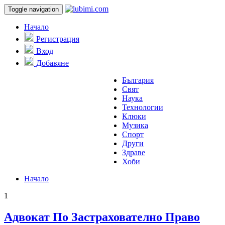
Toggle navigation
Начало
Регистрация
Вход
Добавяне
България
Свят
Наука
Технологии
Клюки
Музика
Спорт
Други
Здраве
Хоби
Начало
1
Адвокат По Застрахователно Право