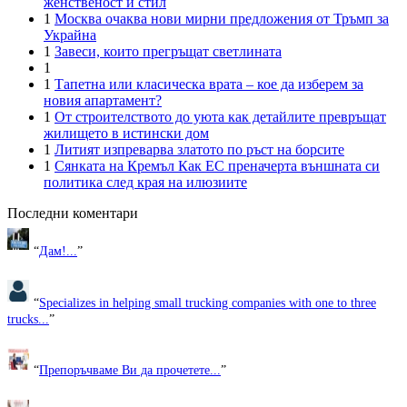
женственост и стил
1
Москва очаква нови мирни предложения от Тръмп за
Украйна
1
Завеси, които прегръщат светлината
1
1
Тапетна или класическа врата – кое да изберем за
новия апартамент?
1
От строителството до уюта как детайлите превръщат
жилището в истински дом
1
Литият изпреварва златото по ръст на борсите
1
Сянката на Кремъл Как ЕС преначерта външната си
политика след края на илюзиите
Последни коментари
“
Дам!...
”
“
Specializes in helping small trucking companies with one to three
trucks...
”
“
Препоръчваме Ви да прочетете...
”