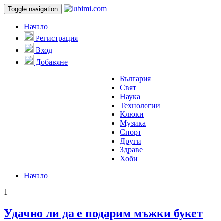
Toggle navigation
Начало
Регистрация
Вход
Добавяне
България
Свят
Наука
Технологии
Клюки
Музика
Спорт
Други
Здраве
Хоби
Начало
1
Удачно ли да е подарим мъжки букет