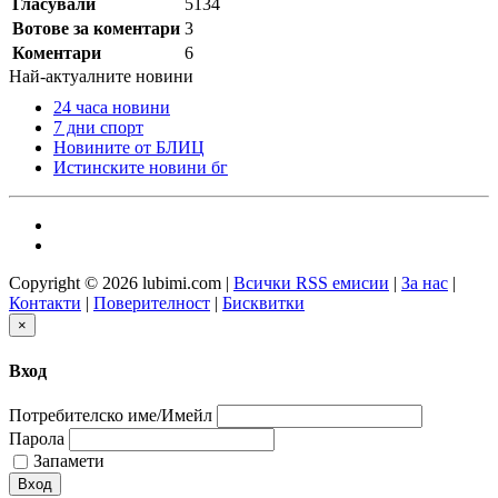
Гласували
5134
Вотове за коментари
3
Коментари
6
Най-актуалните новини
24 часа новини
7 дни спорт
Новините от БЛИЦ
Истинските новини бг
Copyright © 2026 lubimi.com |
Всички RSS емисии
|
За нас
|
Контакти
|
Поверителност
|
Бисквитки
×
Вход
Потребителско име/Имейл
Парола
Запамети