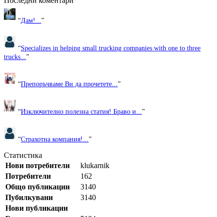
Последни коментари
“
Дам!...
”
“
Specializes in helping small trucking companies with one to three
trucks...
”
“
Препоръчваме Ви да прочетете...
”
“
Изключително полезна статия! Браво и...
”
“
Страхотна компания!...
”
Статистика
Нови потребители
klukarnik
Потребители
162
Общо публикации
3140
Пубилкувани
3140
Нови публикации