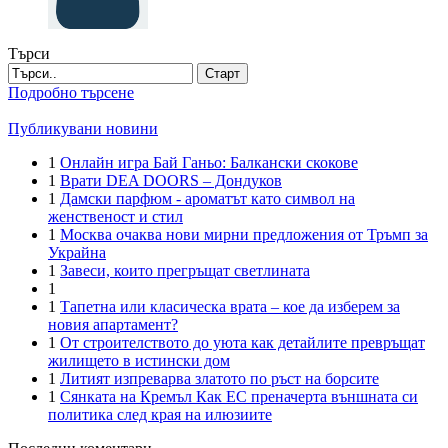
Търси
Старт
Подробно търсене
Публикувани новини
1
Онлайн игра Бай Ганьо: Балкански скокове
1
Врати DEA DOORS – Дондуков
1
Дамски парфюм - ароматът като символ на
женственост и стил
1
Москва очаква нови мирни предложения от Тръмп за
Украйна
1
Завеси, които прегръщат светлината
1
1
Тапетна или класическа врата – кое да изберем за
новия апартамент?
1
От строителството до уюта как детайлите превръщат
жилището в истински дом
1
Литият изпреварва златото по ръст на борсите
1
Сянката на Кремъл Как ЕС преначерта външната си
политика след края на илюзиите