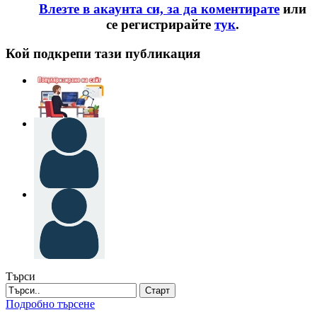
Влезте в акаунта си, за да коментирате
или
се регистрирайте
тук
.
Кой подкрепи тази публикация
Търси
Старт
Подробно търсене