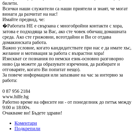
билети.
Всички наши служители са наши приятели и знаят, че могат
винаги да разчитат на нас!
Имайте предвид, че:
�Работата НЕ е свързана с многобройни контакти с хора,
затова е подходяща за Вас, ако сте човек обичащ домашната
среда. Ако сте грижовни, всеотдайни и Ви се отдава
домакинската работа.
Важно условие, когато кандидатствате при нас е да имате хъс,
желание и мотивация за работа с възрастни хора!
Изискват се познания по немски език-основно разговорно
ниво (да можете да образувате изречения, да разбирате и
отговаряте, когато Ви попитат нещо).
За повече информация или запазване на час за интервю за
работа:
0 87 956 2184
www.hilfe.bg
Работно време на офисите ни - от понеделник до петък между
9:00 и 18:00ч.
Очакваме ви! Бъдете здрави!
Коментари
Подкрепили