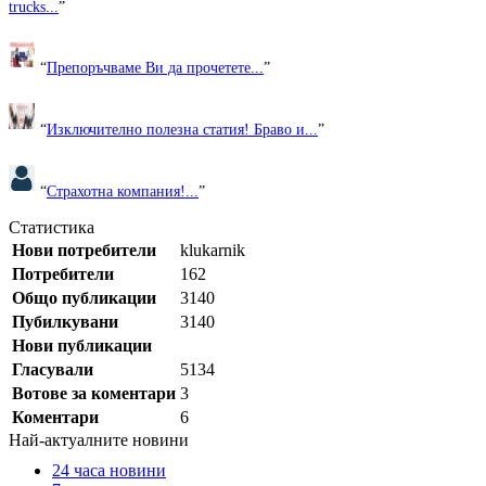
trucks...
”
“
Препоръчваме Ви да прочетете...
”
“
Изключително полезна статия! Браво и...
”
“
Страхотна компания!...
”
Статистика
Нови потребители
klukarnik
Потребители
162
Общо публикации
3140
Пубилкувани
3140
Нови публикации
Гласували
5134
Вотове за коментари
3
Коментари
6
Най-актуалните новини
24 часа новини