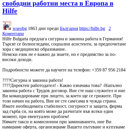
свободни работни места в Европа в
Hilfe
wseobg
1863 дни преди
България
https://hilfe.bg
2
Коментари
Hilfe Bulgaria предлага сигурна и законна работа в Германия!
Търсят се болногледачи, социални асистенти, за предпочитане
хора с медицинско образование.
Немски език не е важно да знаете, но е предимство за по-
високи доходи.
Подробности можете да научите на телефон: +359 87 956 2184
????Сигурна и законна работа!
????Директен работодател! - Какво означава това? -Напълно
законна работа с Трудов договор. Вие сте наш служител и ние
Ви командироваме при лицето, за което ще се грижите. При
този начин на работа, Вие не сте сам/сама в чужда страна.
Имате необходимата стабилност, сигурност и защита, фирма
зад гърба си, на която може да разчитате във всеки един
момент, при евентуален проблем!
Нямате такси и комисионни при заминаването, ние Ви
намираме оферта, организираме Вашето пътуване и купуваме