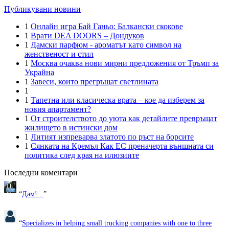
Публикувани новини
1
Онлайн игра Бай Ганьо: Балкански скокове
1
Врати DEA DOORS – Дондуков
1
Дамски парфюм - ароматът като символ на
женственост и стил
1
Москва очаква нови мирни предложения от Тръмп за
Украйна
1
Завеси, които прегръщат светлината
1
1
Тапетна или класическа врата – кое да изберем за
новия апартамент?
1
От строителството до уюта как детайлите превръщат
жилището в истински дом
1
Литият изпреварва златото по ръст на борсите
1
Сянката на Кремъл Как ЕС преначерта външната си
политика след края на илюзиите
Последни коментари
“
Дам!...
”
“
Specializes in helping small trucking companies with one to three