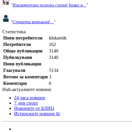
“
Изключително полезна статия! Браво и...
”
“
Страхотна компания!...
”
Статистика
Нови потребители
klukarnik
Потребители
162
Общо публикации
3140
Пубилкувани
3140
Нови публикации
Гласували
5134
Вотове за коментари
3
Коментари
6
Най-актуалните новини
24 часа новини
7 дни спорт
Новините от БЛИЦ
Истинските новини бг