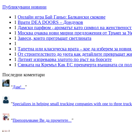
Публикувани новини
1
Онлайн игра Бай Ганьо: Балкански скокове
1
Врати DEA DOORS – Дондуков
1
Дамски парфюм - ароматът като символ на женственост
1
Москва очаква нови мирни предложения от Тръмп за У
1
Завеси, които прегръщат светлината
1
1
Тапетна или класическа врата – кое да изберем за новия
1
От строителството до уюта как детайлите превръщат ж
1
Литият изпреварва златото по ръст на борсите
1
Сянката на Кремъл Как ЕС преначерта външната си пол
Последни коментари
“
Дам!...
”
“
Specializes in helping small trucking companies with one to three trucks
“
Препоръчваме Ви да прочетете...
”