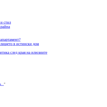
 и стил
крайна
 апартамент?
илището в истински дом
итика след края на илюзиите
...
”