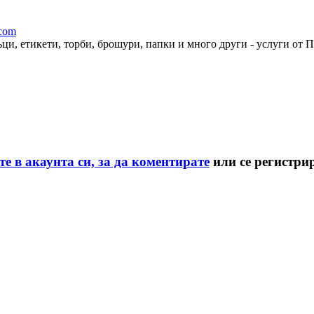
.com
ци, етикети, торби, брошури, папки и много други - услуги от П
те в акаунта си, за да коментирате
или се регистри