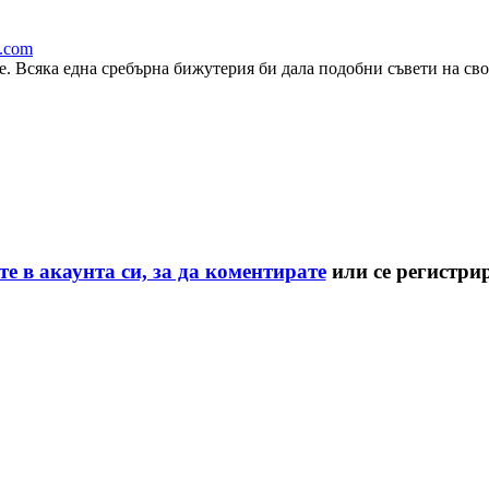
a.com
 Всяка една сребърна бижутерия би дала подобни съвети на сво
те в акаунта си, за да коментирате
или се регистри