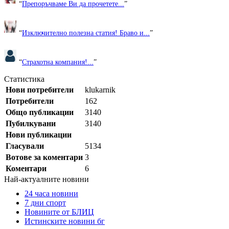
“
Препоръчваме Ви да прочетете...
”
“
Изключително полезна статия! Браво и...
”
“
Страхотна компания!...
”
Статистика
Нови потребители
klukarnik
Потребители
162
Общо публикации
3140
Пубилкувани
3140
Нови публикации
Гласували
5134
Вотове за коментари
3
Коментари
6
Най-актуалните новини
24 часа новини
7 дни спорт
Новините от БЛИЦ
Истинските новини бг