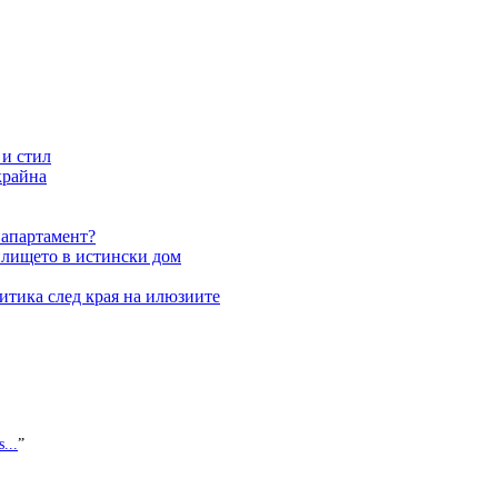
 и стил
крайна
 апартамент?
илището в истински дом
итика след края на илюзиите
...
”