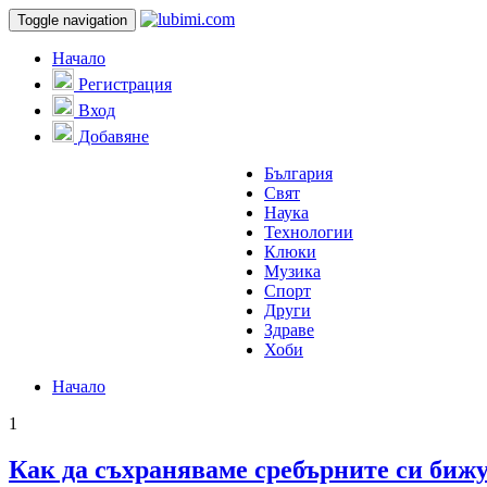
Toggle navigation
Начало
Регистрация
Вход
Добавяне
България
Свят
Наука
Технологии
Клюки
Музика
Спорт
Други
Здраве
Хоби
Начало
1
Как да съхраняваме сребърните си биж