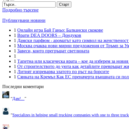
Старт
Подробно търсене
Публикувани новини
1
Онлайн игра Бай Ганьо: Балкански скокове
1
Врати DEA DOORS – Дондуков
1
Дамски парфюм - ароматът като символ на женственост
1
Москва очаква нови мирни предложения от Тръмп за У
1
Завеси, които прегръщат светлината
1
1
Тапетна или класическа врата – кое да изберем за новия
1
От строителството до уюта как детайлите превръщат ж
1
Литият изпреварва златото по ръст на борсите
1
Сянката на Кремъл Как ЕС преначерта външната си пол
Последни коментари
“
Дам!...
”
“
Specializes in helping small trucking companies with one to three trucks