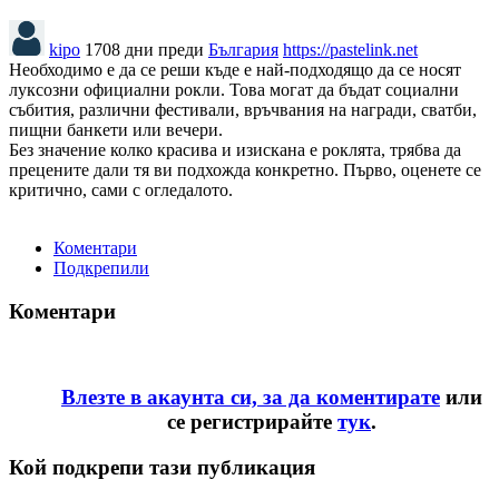
kipo
1708 дни преди
България
https://pastelink.net
Необходимо е да се реши къде е най-подходящо да се носят
луксозни официални рокли. Това могат да бъдат социални
събития, различни фестивали, връчвания на награди, сватби,
пищни банкети или вечери.
Без значение колко красива и изискана е роклята, трябва да
прецените дали тя ви подхожда конкретно. Първо, оценете се
критично, сами с огледалото.
Коментари
Подкрепили
Коментари
Влезте в акаунта си, за да коментирате
или
се регистрирайте
тук
.
Кой подкрепи тази публикация