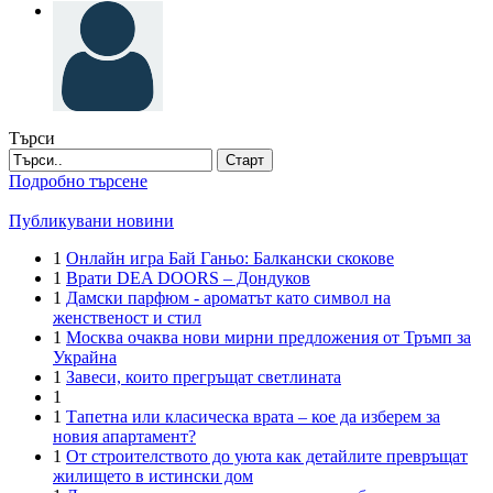
Търси
Старт
Подробно търсене
Публикувани новини
1
Онлайн игра Бай Ганьо: Балкански скокове
1
Врати DEA DOORS – Дондуков
1
Дамски парфюм - ароматът като символ на
женственост и стил
1
Москва очаква нови мирни предложения от Тръмп за
Украйна
1
Завеси, които прегръщат светлината
1
1
Тапетна или класическа врата – кое да изберем за
новия апартамент?
1
От строителството до уюта как детайлите превръщат
жилището в истински дом