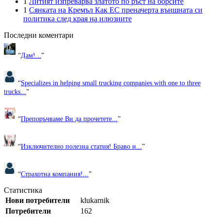
1
Литият изпреварва златото по ръст на борсите
1
Сянката на Кремъл Как ЕС преначерта външната си
политика след края на илюзиите
Последни коментари
“
Дам!...
”
“
Specializes in helping small trucking companies with one to three
trucks...
”
“
Препоръчваме Ви да прочетете...
”
“
Изключително полезна статия! Браво и...
”
“
Страхотна компания!...
”
Статистика
Нови потребители
klukarnik
Потребители
162