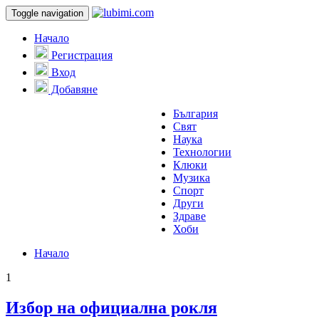
Toggle navigation
Начало
Регистрация
Вход
Добавяне
България
Свят
Наука
Технологии
Клюки
Музика
Спорт
Други
Здраве
Хоби
Начало
1
Избор на официална рокля