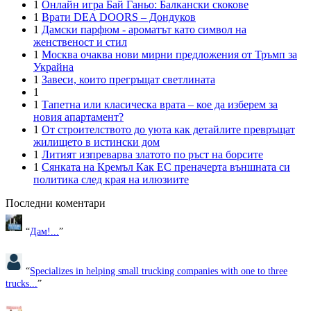
1
Онлайн игра Бай Ганьо: Балкански скокове
1
Врати DEA DOORS – Дондуков
1
Дамски парфюм - ароматът като символ на
женственост и стил
1
Москва очаква нови мирни предложения от Тръмп за
Украйна
1
Завеси, които прегръщат светлината
1
1
Тапетна или класическа врата – кое да изберем за
новия апартамент?
1
От строителството до уюта как детайлите превръщат
жилището в истински дом
1
Литият изпреварва златото по ръст на борсите
1
Сянката на Кремъл Как ЕС преначерта външната си
политика след края на илюзиите
Последни коментари
“
Дам!...
”
“
Specializes in helping small trucking companies with one to three
trucks...
”