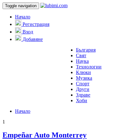
Toggle navigation
Начало
Регистрация
Вход
Добавяне
България
Свят
Наука
Технологии
Клюки
Музика
Спорт
Други
Здраве
Хоби
Начало
1
Empeñar Auto Monterrey