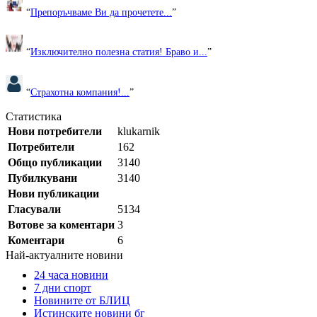
“
Препоръчваме Ви да прочетете...
”
“
Изключително полезна статия! Браво и...
”
“
Страхотна компания!...
”
Статистика
Нови потребители
klukarnik
Потребители
162
Общо публикации
3140
Пубилкувани
3140
Нови публикации
Гласували
5134
Вотове за коментари
3
Коментари
6
Най-актуалните новини
24 часа новини
7 дни спорт
Новините от БЛИЦ
Истинските новини бг