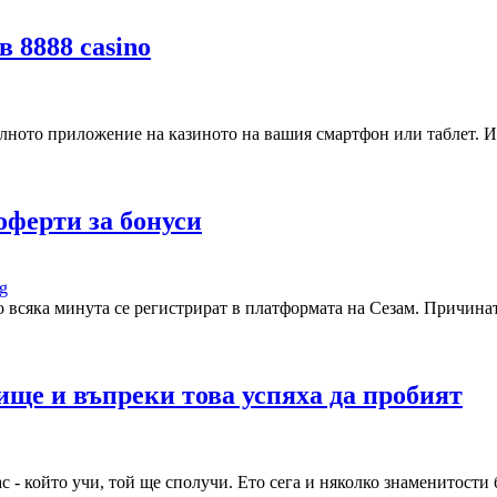
 8888 casino
лното приложение на казиното на вашия смартфон или таблет. И
оферти за бонуси
bg
 всяка минута се регистрират в платформата на Сезам. Причинат
ище и въпреки това успяха да пробият
ас - който учи, той ще сполучи. Ето сега и няколко знаменитости