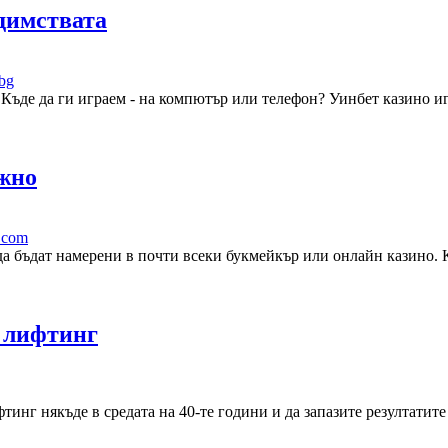
едимствата
.bg
Къде да ги играем - на компютър или телефон? Уинбет казино игр
ожно
s.com
да бъдат намерени в почти всеки букмейкър или онлайн казино. 
м лифтинг
инг някъде в средата на 40-те години и да запазите резултатите 