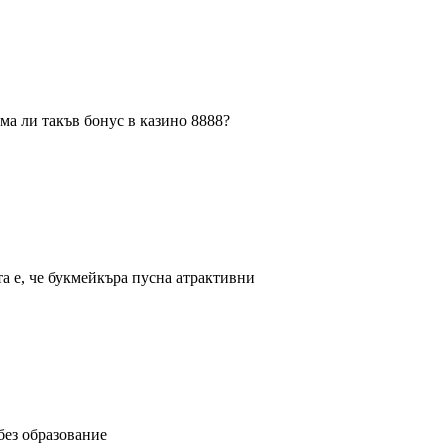
ма ли такъв бонус в казино 8888?
а е, че букмейкъра пусна атрактивни
 без образование