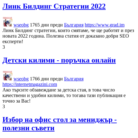
Линк Билдинг Стратегии 2022
wseobg
1765 дни преди
България
https://www.grad.im
Линк Билдинг стратегии, които смятаме, че ще работят и през
новата 2022 година. Полезна статия от доказано добри SEO
експерти!
3
Детски килими - поръчка онлайн
wseobg
1766 дни преди
България
https://internetmagazini.com
Ако търсите обзавеждане за детска стая, в това число
качествени и удобни килими, то тогава тази публикация е
точно за Вас!
3
Избор на офис стол за мениджър -
полезни съвети