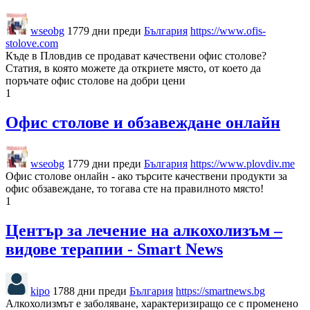
wseobg
1779 дни преди
България
https://www.ofis-
stolove.com
Къде в Пловдив се продават качествени офис столове?
Статия, в която можете да откриете място, от което да
поръчате офис столове на добри цени
1
Офис столове и обзавеждане онлайн
wseobg
1779 дни преди
България
https://www.plovdiv.me
Офис столове онлайн - ако търсите качествени продукти за
офис обзавеждане, то тогава сте на правилното място!
1
Център за лечение на алкохолизъм –
видове терапии - Smart News
kipo
1788 дни преди
България
https://smartnews.bg
Алкохолизмът е заболяване, характеризиращо се с променено