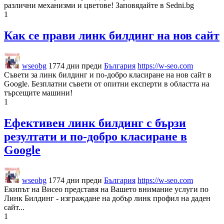
различни механизми и цветове! Заповядайте в Sedni.bg
1
Как се прави линк билдинг на нов сайт
wseobg
1774 дни преди
България
https://w-seo.com
Съвети за линк билдинг и по-добро класиране на нов сайт в
Google. Безплатни съвети от опитни експерти в областта на
търсещите машини!
1
Ефективен линк билдинг с бързи
резултати и по-добро класиране в
Google
wseobg
1774 дни преди
България
https://w-seo.com
Екипът на Висео представя на Вашето внимание услуги по
Линк Билдинг - изграждане на добър линк профил на даден
сайт...
1