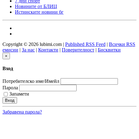
7 дни спорт
Новините от БЛИЦ
Истинските новини бг
Copyright © 2026 lubimi.com |
Published RSS Feed
|
Всички RSS
емисии
|
За нас
|
Контакти
|
Поверителност
|
Бисквитки
×
Вход
Потребителско име/Имейл
Парола
Запамети
Забравена парола?