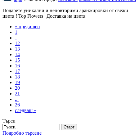
Подарете уникални и неповторими аранжировки от свежи
цветя ! Top Flowers | Доставка на цветя
« предишен
1
...
12
13
14
15
16
17
18
19
20
21
...
26
следващ »
Търси
Старт
Подробно търсене