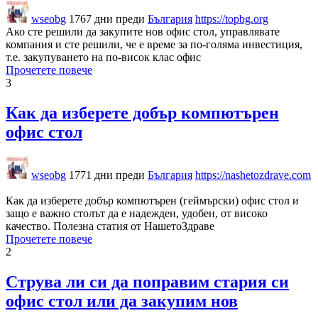
wseobg
1767 дни преди
България
https://topbg.org
Ако сте решили да закупите нов офис стол, управлявате
компания и сте решили, че е време за по-голяма инвестиция,
т.е. закупуването на по-висок клас офис
Прочетете повече
3
Как да изберете добър компютърен
офис стол
wseobg
1771 дни преди
България
https://nashetozdrave.com
Как да изберете добър компютърен (геймърски) офис стол и
защо е важно столът да е надежден, удобен, от високо
качество. Полезна статия от НашетоЗдраве
Прочетете повече
2
Струва ли си да поправим стария си
офис стол или да закупим нов