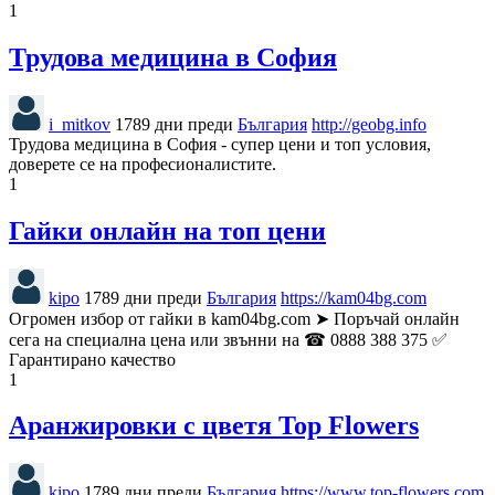
1
Трудова медицина в София
i_mitkov
1789 дни преди
България
http://geobg.info
Трудова медицина в София - супер цени и топ условия,
доверете се на професионалистите.
1
Гайки онлайн на топ цени
kipo
1789 дни преди
България
https://kam04bg.com
Огромен избор от гайки в kam04bg.com ➤ Поръчай онлайн
сега на специална цена или звънни на ☎ 0888 388 375 ✅
Гарантирано качество
1
Аранжировки с цветя Top Flowers
kipo
1789 дни преди
България
https://www.top-flowers.com