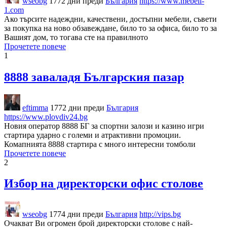
wseobg
1772 дни преди
България
https://www.mebeli-
1.com
Ако търсите надеждни, качествени, достъпни мебели, съвети
за покупка на ново обзавеждане, било то за офиса, било то за
Вашият дом, то тогава сте на правилното
Прочетете повече
1
8888 заваладя Българския пазар
eftimma
1772 дни преди
България
https://www.plovdiv24.bg
Новия оператор 8888 БГ за спортни залози и казино игри
стартира ударно с големи и атрактивни промоции.
Комапнията 8888 стартира с много интересни томболи
Прочетете повече
2
Избор на директорски офис столове
wseobg
1774 дни преди
България
http://vips.bg
Очакват Ви огромен брой директорски столове с най-