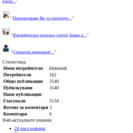
trucks...
”
“
Препоръчваме Ви да прочетете...
”
“
Изключително полезна статия! Браво и...
”
“
Страхотна компания!...
”
Статистика
Нови потребители
klukarnik
Потребители
162
Общо публикации
3140
Пубилкувани
3140
Нови публикации
Гласували
5134
Вотове за коментари
3
Коментари
6
Най-актуалните новини
24 часа новини