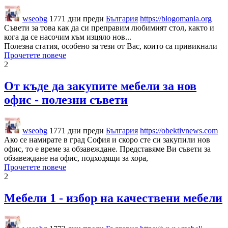
wseobg
1771 дни преди
България
https://blogomania.org
Съвети за това как да си преправим любимият стол, както и
кога да се насочим към изцяло нов...
Полезна статия, особено за тези от Вас, които са привикнали
Прочетете повече
2
От къде да закупите мебели за нов
офис - полезни съвети
wseobg
1771 дни преди
България
https://obektivnews.com
Ако се намирате в град София и скоро сте си закупили нов
офис, то е време за обзавеждане. Представяме Ви съвети за
обзавеждане на офис, подходящи за хора,
Прочетете повече
2
Мебели 1 - избор на качествени мебели