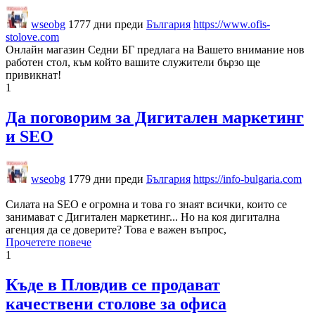
wseobg
1777 дни преди
България
https://www.ofis-
stolove.com
Онлайн магазин Седни БГ предлага на Вашето внимание нов
работен стол, към който вашите служители бързо ще
привикнат!
1
Да поговорим за Дигитален маркетинг
и SEO
wseobg
1779 дни преди
България
https://info-bulgaria.com
Силата на SEO е огромна и това го знаят всички, които се
занимават с Дигитален маркетинг... Но на коя дигитална
агенция да се доверите? Това е важен въпрос,
Прочетете повече
1
Къде в Пловдив се продават
качествени столове за офиса