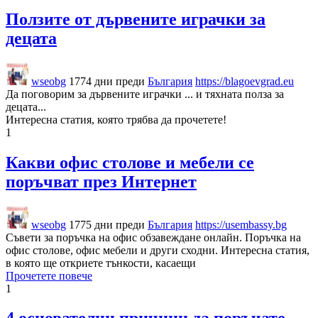
Ползите от дървените играчки за
децата
wseobg
1774 дни преди
България
https://blagoevgrad.eu
Да поговорим за дървените играчки ... и тяхната полза за
децата...
Интересна статия, която трябва да прочетете!
1
Какви офис столове и мебели се
поръчват през Интернет
wseobg
1775 дни преди
България
https://usembassy.bg
Съвети за поръчка на офис обзавеждане онлайн. Поръчка на
офис столове, офис мебели и други сходни. Интересна статия,
в която ще откриете тънкости, касаещи
Прочетете повече
1