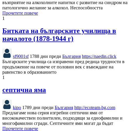
възприятие на алкохолните напитки с развитие на синдром на
патологично желание за алкохол. Неспособността
Прочетете повече
1
Битката на българските училища в
началото (1878-1944 г)
sf9001sf
1788 дни преди
България
https://naedin.click
Българските училища са изправени пред редица трудности в
продължение на повече от половин век с въвеждане на
равенство в образованието
1
септична яма
kipo
1789 дни преди
България
http://ecoteam-bg.com
Предлагаме нова серия изгребни септични ями от
висококачествен полиетилен, подходящи за еднофамилни и
многофамилни сгради. Септичните ями могат да бъдат
Прочетете повече