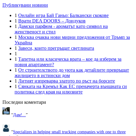
Публикувани новини
1
Онлайн игра Бай Ганьо: Балкански скокове
1
Врати DEA DOORS – Дондуков
1
Дамски парфюм - ароматът като символ на
женственост и стил
1
Москва очаква нови мирни предложения от Тръмп за
Украйна
1
Завеси, които прегръщат светлината
1
1
Тапетна или класическа врата – кое да изберем за
новия апартамент?
1
От строителството до уюта как детайлите превръщат
жилището в истински дом
1
Литият изпреварва златото по ръст на борсите
1
Сянката на Кремъл Как ЕС преначерта външната си
политика след края на илюзиите
Последни коментари
“
Дам!...
”
“
Specializes in helping small trucking companies with one to three