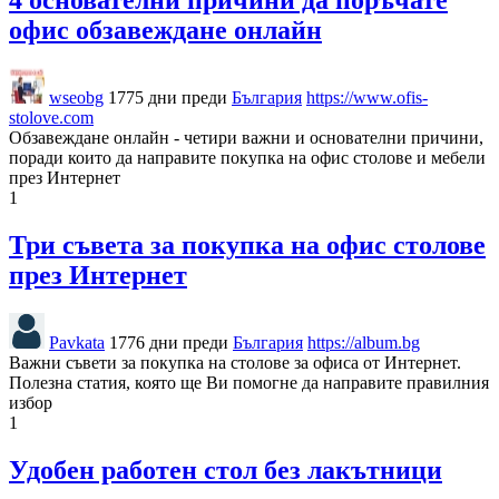
4 основателни причини да поръчате
офис обзавеждане онлайн
wseobg
1775 дни преди
България
https://www.ofis-
stolove.com
Обзавеждане онлайн - четири важни и основателни причини,
поради които да направите покупка на офис столове и мебели
през Интернет
1
Три съвета за покупка на офис столове
през Интернет
Pavkata
1776 дни преди
България
https://album.bg
Важни съвети за покупка на столове за офиса от Интернет.
Полезна статия, която ще Ви помогне да направите правилния
избор
1
Удобен работен стол без лакътници